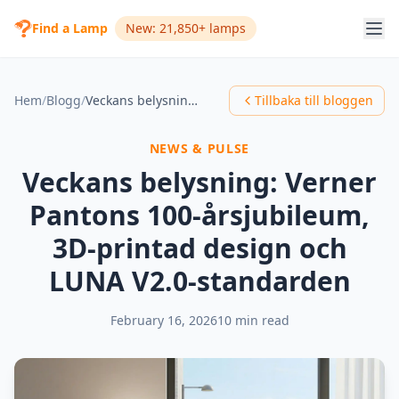
Find a Lamp
New: 21,850+ lamps
Hem
/
Blogg
/
Veckans belysning: Verner Pantons 100-årsjubileum, 3D-printad design och LUNA V2.0-standarden
Tillbaka till bloggen
NEWS & PULSE
Veckans belysning: Verner
Pantons 100-årsjubileum,
3D-printad design och
LUNA V2.0-standarden
February 16, 2026
10 min read