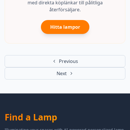
med direkta köplänkar till pålitliga
återförsäljare.
Hitta lampor
Previous
Next
Find a Lamp
Illuminating your spaces with AI-powered personalized lamp