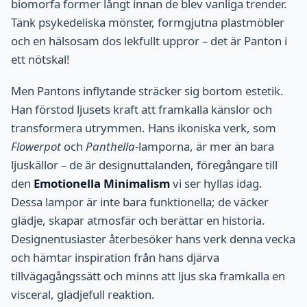
biomorfa former långt innan de blev vanliga trender.
Tänk psykedeliska mönster, formgjutna plastmöbler
och en hälsosam dos lekfullt uppror – det är Panton i
ett nötskal!
Men Pantons inflytande sträcker sig bortom estetik.
Han förstod ljusets kraft att framkalla känslor och
transformera utrymmen. Hans ikoniska verk, som
Flowerpot
och
Panthella
-lamporna, är mer än bara
ljuskällor – de är designuttalanden, föregångare till
den
Emotionella Minimalism
vi ser hyllas idag.
Dessa lampor är inte bara funktionella; de väcker
glädje, skapar atmosfär och berättar en historia.
Designentusiaster återbesöker hans verk denna vecka
och hämtar inspiration från hans djärva
tillvägagångssätt och minns att ljus ska framkalla en
visceral, glädjefull reaktion.