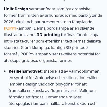
Unlit Design
sammanfogar sömlöst organiska
former från mitten av århundradet med banbrytande
2026-teknik och har presenterat den fängslande
POPPY
-lampan. Denna bordslampa är en slående
illustration av hur
3D-printing
förfinas för att skapa
intrikata texturer som efterliknar textiliernas delikata
skönhet. Glöm klumpiga, kantiga 3D-printade
föremål; POPPY-lampan visar teknikens potential för
att skapa graciösa, organiska former.
Resiliensmotivet:
Inspirerad av vallmoblomman,
en symbol för åminnelse och resiliens, innehåller
lampans design veck och polygoner för att
framkalla en känsla av "lugn närvaro". Vallmons
förmåga att frodas i utmanande miljöer
återspeglas i lampans hållbara konstruktion och