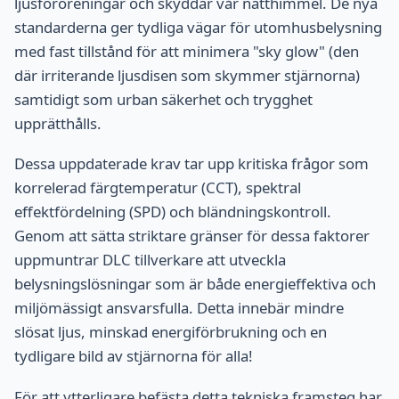
ljusföroreningar och skyddar vår natthimmel. De nya
standarderna ger tydliga vägar för utomhusbelysning
med fast tillstånd för att minimera "sky glow" (den
där irriterande ljusdisen som skymmer stjärnorna)
samtidigt som urban säkerhet och trygghet
upprätthålls.
Dessa uppdaterade krav tar upp kritiska frågor som
korrelerad färgtemperatur (CCT), spektral
effektfördelning (SPD) och bländningskontroll.
Genom att sätta striktare gränser för dessa faktorer
uppmuntrar DLC tillverkare att utveckla
belysningslösningar som är både energieffektiva och
miljömässigt ansvarsfulla. Detta innebär mindre
slösat ljus, minskad energiförbrukning och en
tydligare bild av stjärnorna för alla!
För att ytterligare befästa detta tekniska framsteg har