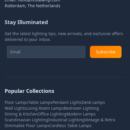
Rotterdam, The Netherlands
Stay Illuminated
Get the latest lighting tips, new arrivals, and exclusive offers
delivered to your inbox.
Subscribe
Popular Collections
Floor Lamps
Table Lamps
Pendant Lights
Desk Lamps
Wall Lights
Living Room Lamps
Bedroom Lighting
Dining & Kitchen
Office Lighting
Modern Lamps
Scandinavian Lighting
Industrial Lighting
Vintage & Retro
Dimmable Floor Lamps
Cordless Table Lamps