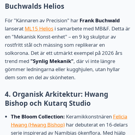
Buchwalds Helios
För "Kännaren av Precision" har
Frank Buchwald
lanserat
ML15 Helios
i samarbete med MB&F. Detta är
en "Mekanisk Konst-enhet" – en 9 kg skulptur av
rostfritt stål och mässing som replikerar en
solkorona. Det är ett utmärkt exempel på 2026 års
trend med
"Synlig Mekanik"
, där vi inte längre
gömmer ledningarna eller kugghjulen, utan hyllar
dem som en del av skönheten.
4. Organisk Arkitektur: Hwang
Bishop och Kutarq Studio
The Bloom Collection:
Keramikkonstnären
Felicia
Hwang (Hwang Bishop)
har debuterat en 16-delars
serie inspirerad av Namibias ökenflora. Med hjälp