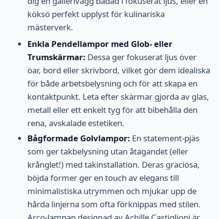
dig en gallerivägg badad i fokuserat ljus, eller en
köksö perfekt upplyst för kulinariska
mästerverk.
Enkla Pendellampor med Glob- eller
Trumskärmar:
Dessa ger fokuserat ljus över
öar, bord eller skrivbord, vilket gör dem idealiska
för både arbetsbelysning och för att skapa en
kontaktpunkt. Leta efter skärmar gjorda av glas,
metall eller ett enkelt tyg för att bibehålla den
rena, avskalade estetiken.
Bågformade Golvlampor:
En statement-pjäs
som ger takbelysning utan åtagandet (eller
krånglet!) med takinstallation. Deras graciösa,
böjda former ger en touch av elegans till
minimalistiska utrymmen och mjukar upp de
hårda linjerna som ofta förknippas med stilen.
Arco-lampan designad av Achille Castiglioni är