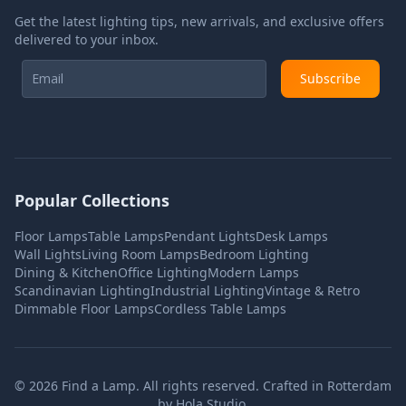
Get the latest lighting tips, new arrivals, and exclusive offers
delivered to your inbox.
Subscribe
Popular Collections
Floor Lamps
Table Lamps
Pendant Lights
Desk Lamps
Wall Lights
Living Room Lamps
Bedroom Lighting
Dining & Kitchen
Office Lighting
Modern Lamps
Scandinavian Lighting
Industrial Lighting
Vintage & Retro
Dimmable Floor Lamps
Cordless Table Lamps
©
2026
Find a Lamp. All rights reserved. Crafted in Rotterdam
by
Hola Studio
.