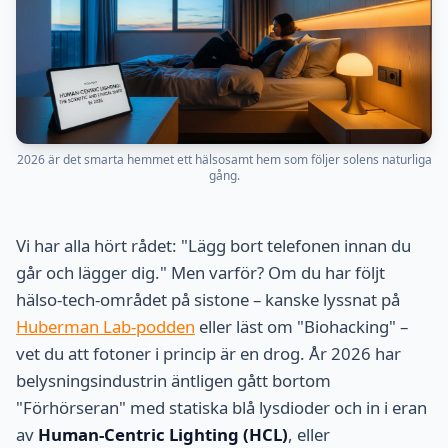
2026 är det smarta hemmet ett hälsosamt hem som följer solens naturliga
gång.
Vi har alla hört rådet: "Lägg bort telefonen innan du
går och lägger dig." Men varför? Om du har följt
hälso-tech-området på sistone – kanske lyssnat på
Huberman Lab-podden
eller läst om "Biohacking" –
vet du att fotoner i princip är en drog. År 2026 har
belysningsindustrin äntligen gått bortom
"Förhörseran" med statiska blå lysdioder och in i eran
av
Human-Centric Lighting (HCL)
, eller