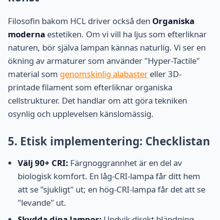
Filosofin bakom HCL driver också den
Organiska
moderna
estetiken. Om vi vill ha ljus som efterliknar
naturen, bör själva lampan kännas naturlig. Vi ser en
ökning av armaturer som använder "Hyper-Tactile"
material som
genomskinlig alabaster
eller 3D-
printade filament som efterliknar organiska
cellstrukturer. Det handlar om att göra tekniken
osynlig och upplevelsen känslomässig.
5. Etisk implementering: Checklistan
Välj 90+ CRI:
Färgnoggrannhet är en del av
biologisk komfort. En låg-CRI-lampa får ditt hem
att se "sjukligt" ut; en hög-CRI-lampa får det att se
"levande" ut.
Skydda dina lampor:
Undvik direkt bländning.