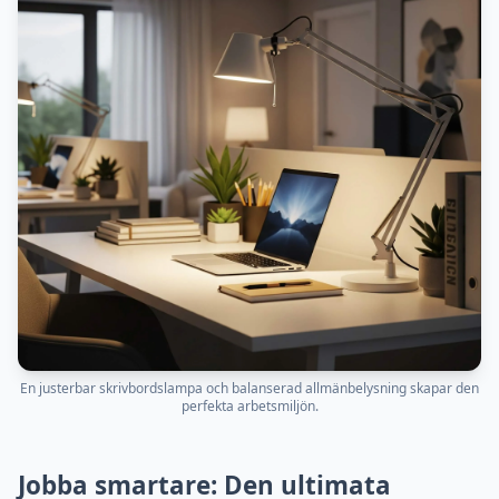
En justerbar skrivbordslampa och balanserad allmänbelysning skapar den
perfekta arbetsmiljön.
Jobba smartare: Den ultimata