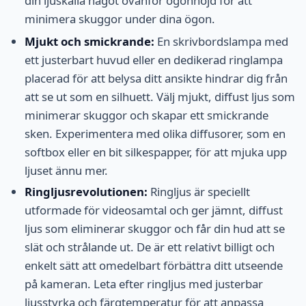
din ljuskälla något ovanför ögonhöjd för att
minimera skuggor under dina ögon.
Mjukt och smickrande:
En skrivbordslampa med
ett justerbart huvud eller en dedikerad ringlampa
placerad för att belysa ditt ansikte hindrar dig från
att se ut som en silhuett. Välj mjukt, diffust ljus som
minimerar skuggor och skapar ett smickrande
sken. Experimentera med olika diffusorer, som en
softbox eller en bit silkespapper, för att mjuka upp
ljuset ännu mer.
Ringljusrevolutionen:
Ringljus är speciellt
utformade för videosamtal och ger jämnt, diffust
ljus som eliminerar skuggor och får din hud att se
slät och strålande ut. De är ett relativt billigt och
enkelt sätt att omedelbart förbättra ditt utseende
på kameran. Leta efter ringljus med justerbar
ljusstyrka och färgtemperatur för att anpassa