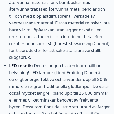
återvunna material. Tänk bambuskärmar,
återvunna träbaser, återvunna metallpendlar och
till och med bioplastdiffusorer tillverkade av
växtbaserade material. Dessa material minskar inte
bara vår miljöpåverkan utan lägger också till en
unik, organisk touch till din inredning. Leta efter
certifieringar som FSC (Forest Stewardship Council)
för träprodukter för att säkerställa ansvarsfullt
skogsbruk.
LED-teknik:
Den osjungna hjälten inom hållbar
belysning! LED-lampor (Light Emitting Diode) är
otroligt energieffektiva och använder upp till 80 %
mindre energi än traditionella glödlampor. De varar
också mycket längre, ibland upp till 25 000 timmar
eller mer, vilket minskar behovet av frekventa
byten. Dessutom finns de i ett brett utbud av färger
och ljusstyrkor, så du behöver inte offra stil för