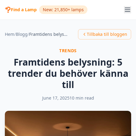
Find a Lamp
New: 21,850+ lamps
Hem
/
Blogg
/
Framtidens belysning: 5 trender du behöver känna till
Tillbaka till bloggen
TRENDS
Framtidens belysning: 5
trender du behöver känna
till
June 17, 2025
10 min read