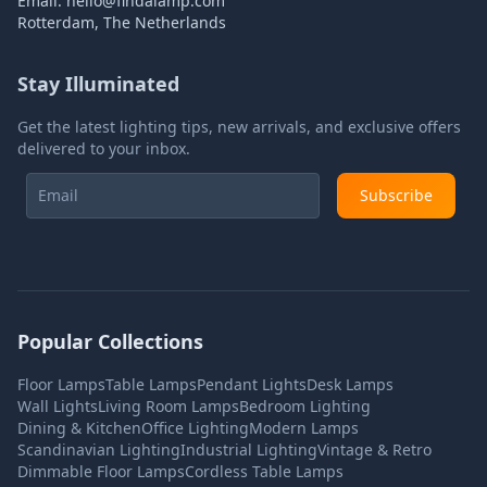
Email:
hello@findalamp.com
Rotterdam, The Netherlands
Stay Illuminated
Get the latest lighting tips, new arrivals, and exclusive offers
delivered to your inbox.
Subscribe
Popular Collections
Floor Lamps
Table Lamps
Pendant Lights
Desk Lamps
Wall Lights
Living Room Lamps
Bedroom Lighting
Dining & Kitchen
Office Lighting
Modern Lamps
Scandinavian Lighting
Industrial Lighting
Vintage & Retro
Dimmable Floor Lamps
Cordless Table Lamps