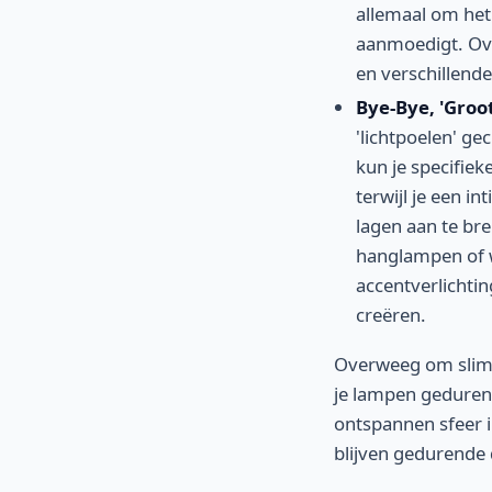
allemaal om het
aanmoedigt. Ove
en verschillende
Bye-Bye, 'Groot
'lichtpoelen' ge
kun je specifie
terwijl je een i
lagen aan te br
hanglampen of w
accentverlichtin
creëren.
Overweeg om slimm
je lampen gedurend
ontspannen sfeer i
blijven gedurende 