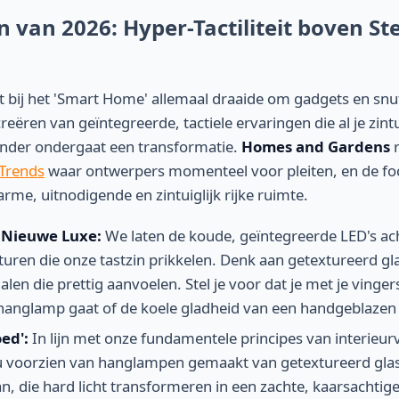
 van 2026: Hyper-Tactiliteit boven Ste
t bij het 'Smart Home' allemaal draaide om gadgets en snu
reëren van geïntegreerde, tactiele ervaringen die al je zint
onder ondergaat een transformatie.
Homes and Gardens
r
 Trends
waar ontwerpers momenteel voor pleiten, en de foc
rme, uitnodigende en zintuiglijk rijke ruimte.
de Nieuwe Luxe:
We laten de koude, geïntegreerde LED's ac
en die onze tastzin prikkelen. Denk aan getextureerd glas
alen die prettig aanvoelen. Stel je voor dat je met je vinge
anglamp gaat of de koele gladheid van een handgeblazen 
ed':
In lijn met onze fundamentele principes van interieurve
 voorzien van hanglampen gemaakt van getextureerd glas 
an, die hard licht transformeren in een zachte, kaarsachtige