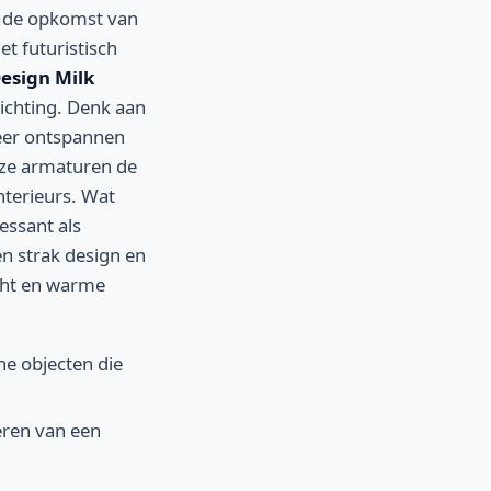
is de opkomst van
et futuristisch
esign Milk
lichting. Denk aan
eer ontspannen
deze armaturen de
nterieurs. Wat
essant als
en strak design en
cht en warme
he objecten die
ëren van een