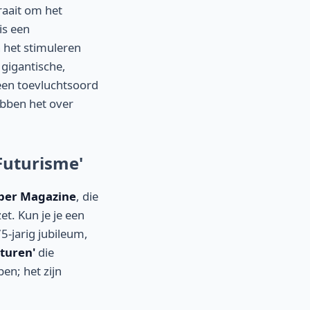
raait om het
is een
 het stimuleren
 gigantische,
 een toevluchtsoord
hebben het over
 Futurisme'
per Magazine
, die
et. Kun je je een
5-jarig jubileum,
turen'
die
en; het zijn