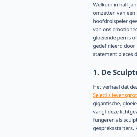
Welkom in half jan
omzetten van een s
hoofdrolspeler gew
van ons emotioneel
gloeiende pen is o
gedefinieerd door
statement pieces di
1. De Sculpt
Het verhaal dat de
Seletti's levensgro
gigantische, gloei
vangt deze lichtge
fungeren als sculp
gespreksstarters, 