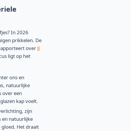
riele
fjes? In 2026
uigen prikkelen. De
apporteert over
8
us ligt op het
hter ons en
, natuurlijke
rs over een
glazen kap voelt.
rlichting, zijn
en natuurlijke
 gloed. Het draait