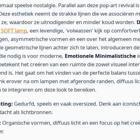
lemaal speelse nostalgie. Parallel aan deze pop-art revival 
 Deze esthetiek neemt de strakke lijnen die we associëren m
t ze, waardoor ze uitnodigender en minder koud worden.
D
e
SOFT lamp
, een levendige, 'volwassen' kijk op comfortver
ngen, asymmetrische vormen en een over het algemeen m
ide geometrische lijnen achter zich te laten, introduceren 
 die nodig is voor moderne,
Emotionele Minimalistische
i
betekent het creëren van een ruimte die zowel visueel inter
nd is. Het gaat om het vinden van de perfecte balans tuss
enk erover na om lampen met afgeronde randen, diffuus li
te integreren om deze look te bereiken.
ting:
Gedurfd, speels en vaak oversized. Denk aan iconisc
acht als lichtbronnen.
:
Organische vormen, diffuus licht en een focus op het cre
r.