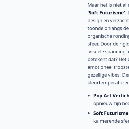
Maar het is niet al
'Soft Futurisme'
.
design en verzach
toonde onlangs d
organische rondi
sfeer. Door de rig
'visuele spanning'
betekent dat? Het 
emotioneel trooste
gezellige vibes. D
kleurtemperaturen 
Pop Art Verlich
opnieuw zijn bed
Soft Futurisme
kalmerende sfee