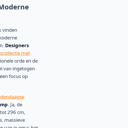
 Moderne
s vinden
 moderne
jn.
Designers
scollectie met
tionele orde en de
el van ingetogen
 een focus op
Hedendaagse
amp
. Ja, de
 tot 296 cm,
e, massieve
en van je oma; het