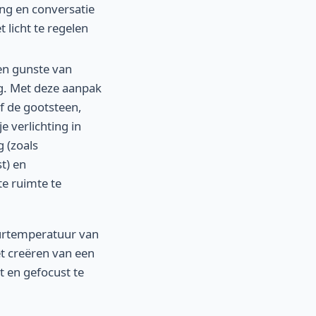
ng en conversatie
licht te regelen
en gunste van
ng. Met deze aanpak
f de gootsteen,
e verlichting in
 (zoals
t) en
te ruimte te
urtemperatuur van
t creëren van een
t en gefocust te