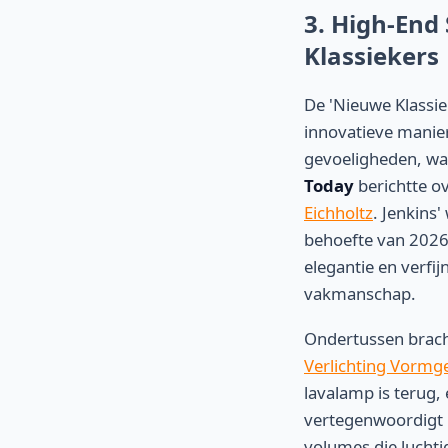
3. High-End
Klassiekers
De 'Nieuwe Klassie
innovatieve manie
gevoeligheden, waa
Today
berichtte o
Eichholtz
. Jenkins
behoefte van 202
elegantie en verfi
vakmanschap.
Ondertussen brac
Verlichting Vormg
lavalamp is terug, 
vertegenwoordigt 
volumes die luchti