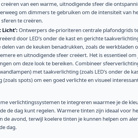
 creëren van een warme, uitnodigende sfeer die ontspanni
rweeg om dimmers te gebruiken om de intensiteit van het 
 sferen te creëren.
 Licht':
Ontwerpers de-prioriteren centrale plafondgrids t
creëerd door LED's onder de kast en gerichte taakverlichti
ke delen van de keuken benadrukken, zoals de werkbladen o
ntiemere en uitnodigende sfeer creëert. Het is essentieel om j
engen om deze look te bereiken. Combineer sfeerverlichting
andlampen) met taakverlichting (zoals LED's onder de kas
g (zoals spots) om een goed verlichte en visueel interessan
e verlichtingssystemen te integreren waarmee je de kle
e de dag kunt regelen. Warmere tinten zijn ideaal voor he
n de avond, terwijl koelere tinten je kunnen helpen om aler
de dag.