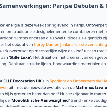
 Samenwerkingen: Parijse Debuten &
ke' energie is deze week springlevend in Parijs. Ontwerper
ren om traditionele designelementen te combineren met
rdoor ruimtes ontstaan die zowel tijdloos als eigentijds zi
ver het debuut van
Corey Damen Jenkins' eerste verlichting
' werk overbrugt op meesterlijke wijze de kloof tussen tradi
6 aan
'Stille Luxe'
. Het draait om het creëren van een gevo
jning. Denk aan strakke lijnen, hoogwaardige materialen en
ht
ELLE Decoration UK
zijn
Spotlight op Ontwerpers die 
even
uit, met de nieuwste evolutie van de
Mathmos laval
en hij is groter en beter dan ooit! Nu verkrijgbaar in maten
hij de
'Monolithische Aanwezigheid'
trend - enkelvoudig
ge, dubbelhoge ruimtes gronden. Dit zijn niet de lavalamp