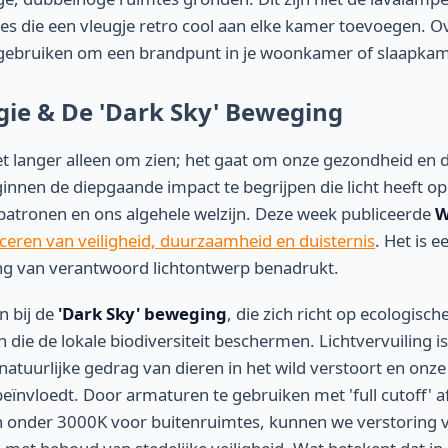
ces die een vleugje retro cool aan elke kamer toevoegen.
gebruiken om een ​​brandpunt in je woonkamer of slaapkam
ogie & De 'Dark Sky' Beweging
iet langer alleen om zien; het gaat om onze gezondheid en
innen de diepgaande impact te begrijpen die licht heeft op
patronen en ons algehele welzijn. Deze week publiceerde
W
ceren van veiligheid, duurzaamheid en duisternis
. Het is 
ang van verantwoord lichtontwerp benadrukt.
an bij de
'Dark Sky' beweging
, die zich richt op ecologisch
 die de lokale biodiversiteit beschermen. Lichtvervuiling is
natuurlijke gedrag van dieren in het wild verstoort en onz
 beïnvloedt. Door armaturen te gebruiken met 'full cutoff'
 onder 3000K voor buitenruimtes, kunnen we verstoring va