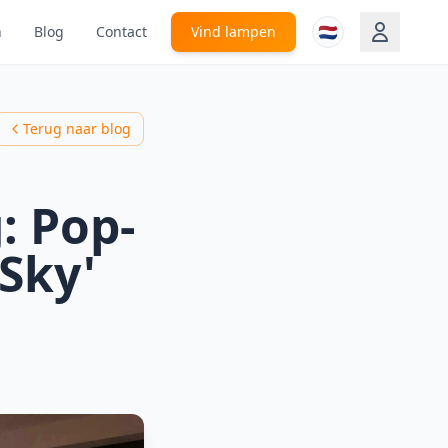
🇳🇱
n
Blog
Contact
Vind lampen
Terug naar blog
: Pop-
 Sky'