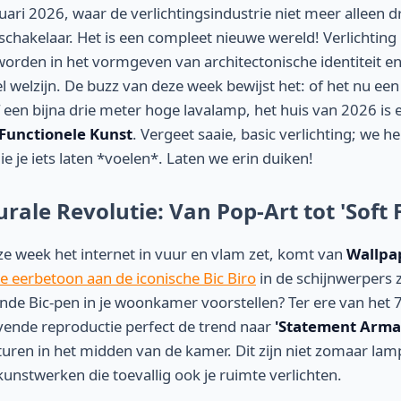
uari 2026, waar de verlichtingsindustrie niet meer alleen d
chakelaar. Het is een compleet nieuwe wereld! Verlichting 
orden in het vormgeven van architectonische identiteit en
 welzijn. De buzz van deze week bewijst het: of het nu een
f een bijna drie meter hoge lavalamp, het huis van 2026 is
Functionele Kunst
. Vergeet saaie, basic verlichting; we 
e je iets laten *voelen*. Laten we erin duiken!
urale Revolutie: Van Pop-Art tot 'Soft
ze week het internet in vuur en vlam zet, komt van
Wallpa
te eerbetoon aan de iconische Bic Biro
in de schijnwerpers z
ende Bic-pen in je woonkamer voorstellen? Ter ere van het 7
vende reproductie perfect de trend naar
'Statement Arma
turen in het midden van de kamer. Dit zijn niet zomaar lamp
kunstwerken die toevallig ook je ruimte verlichten.