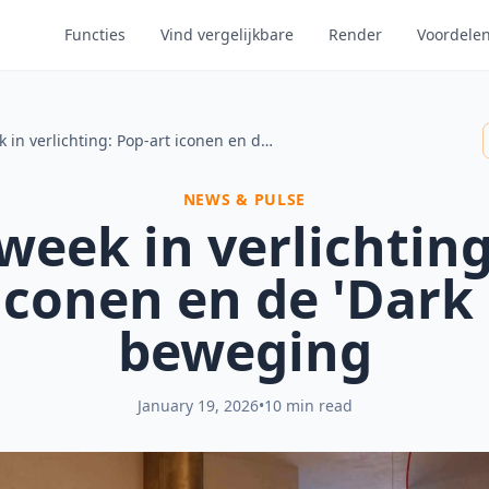
Functies
Vind vergelijkbare
Render
Voordele
Deze week in verlichting: Pop-art iconen en de 'Dark Sky' beweging
NEWS & PULSE
week in verlichting
iconen en de 'Dark
beweging
January 19, 2026
•
10 min read