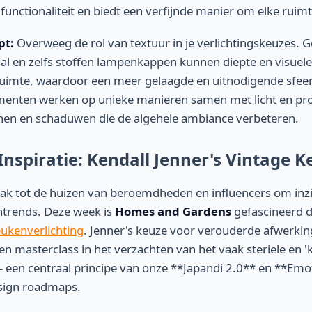
functionaliteit en biedt een verfijnde manier om elke ruimt
pt:
Overweeg de rol van textuur in je verlichtingskeuzes. G
l en zelfs stoffen lampenkappen kunnen diepte en visuele
ruimte, waardoor een meer gelaagde en uitnodigende sfeer
menten werken op unieke manieren samen met licht en pr
en en schaduwen die de algehele ambiance verbeteren.
 Inspiratie: Kendall Jenner's Vintage 
 tot de huizen van beroemdheden en influencers om inzich
trends. Deze week is
Homes and Gardens
gefascineerd 
eukenverlichting
. Jenner's keuze voor verouderde afwerkin
een masterclass in het verzachten van het vaak steriele en 
 een centraal principe van onze **Japandi 2.0** en **Emo
sign roadmaps.