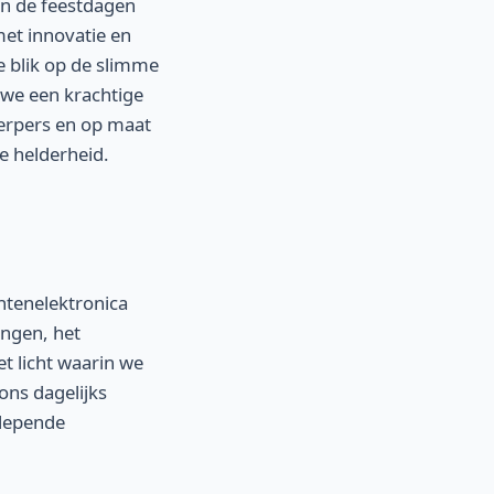
an de feestdagen
met innovatie en
ke blik op de slimme
n we een krachtige
erpers en op maat
e helderheid.
ntenelektronica
ingen, het
t licht waarin we
ons dagelijks
slepende