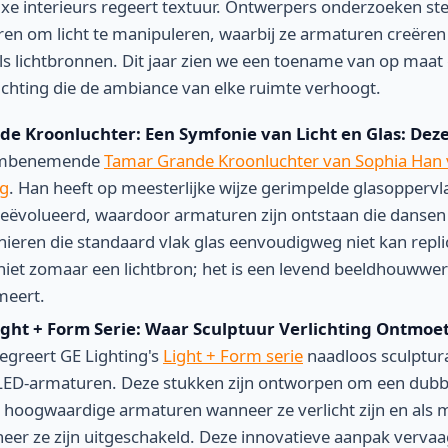
uxe interieurs regeert textuur. Ontwerpers onderzoeken st
en om licht te manipuleren, waarbij ze armaturen creëren 
ls lichtbronnen. Dit jaar zien we een toename van op maa
lichting die de ambiance van elke ruimte verhoogt.
e Kroonluchter: Een Symfonie van Licht en Glas:
Dez
embenemende
Tamar Grande Kroonluchter van Sophia Han 
ng
. Han heeft op meesterlijke wijze gerimpelde glasopperv
geëvolueerd, waardoor armaturen zijn ontstaan die dansen 
eren die standaard vlak glas eenvoudigweg niet kan repli
 niet zomaar een lichtbron; het is een levend beeldhouwwer
meert.
Light + Form Serie: Waar Sculptuur Verlichting Ontmoet
tegreert GE Lighting's
Light + Form serie
naadloos sculptura
 LED-armaturen. Deze stukken zijn ontworpen om een dubbe
s hoogwaardige armaturen wanneer ze verlicht zijn en als m
eer ze zijn uitgeschakeld. Deze innovatieve aanpak verva