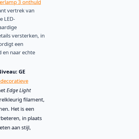
oerlamp 3 onthuld
nt vertrek van
e LED-
aardige
tails versterken, in
ordigt een
d en naar echte
Niveau:
GE
decoratieve
het
Edge Light
relkleurig filament,
en. Het is een
beteren, in plaats
en aan stijl,