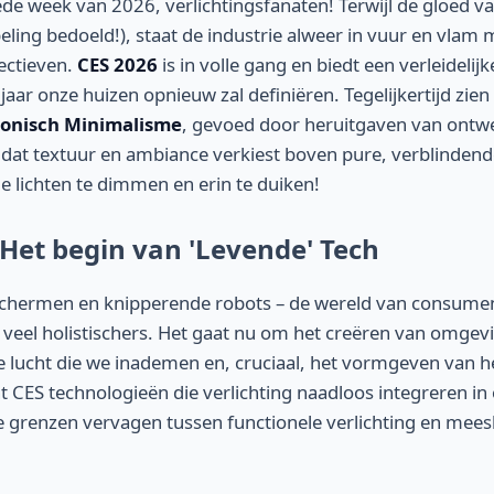
e week van 2026, verlichtingsfanaten! Terwijl de gloed v
ling bedoeld!), staat de industrie alweer in vuur en vlam 
ectieven.
CES 2026
is in volle gang en biedt een verleidelij
 jaar onze huizen opnieuw zal definiëren. Tegelijkertijd zie
conisch Minimalisme
, gevoed door heruitgaven van ontw
dat textuur en ambiance verkiest boven pure, verblindend
e lichten te dimmen en erin te duiken!
 Het begin van 'Levende' Tech
 schermen en knipperende robots – de wereld van consume
s veel holistischers. Het gaat nu om het creëren van omgev
 lucht die we inademen en, cruciaal, het vormgeven van he
nt CES technologieën die verlichting naadloos integreren in 
e grenzen vervagen tussen functionele verlichting en mee