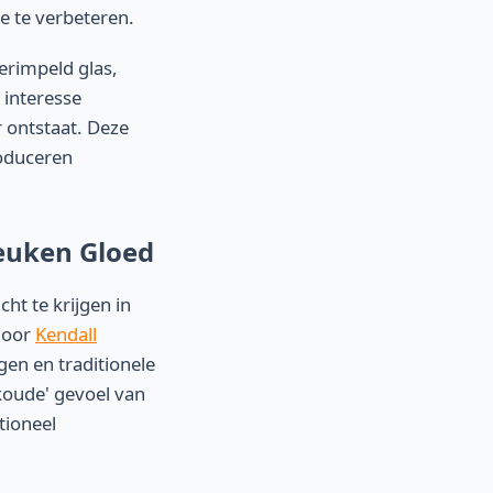
e te verbeteren.
erimpeld glas,
 interesse
 ontstaat. Deze
oduceren
Keuken Gloed
t te krijgen in
door
Kendall
gen en traditionele
'koude' gevoel van
tioneel