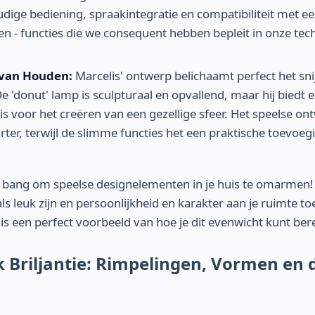
dige bediening, spraakintegratie en compatibiliteit met ee
n - functies die we consequent hebben bepleit in onze tec
van Houden:
Marcelis' ontwerp belichaamt perfect het sni
 De 'donut' lamp is sculpturaal en opvallend, maar hij biedt
t is voor het creëren van een gezellige sfeer. Het speelse o
rter, terwijl de slimme functies het een praktische toevoe
 bang om speelse designelementen in je huis te omarmen! 
als leuk zijn en persoonlijkheid en karakter aan je ruimte t
 is een perfect voorbeeld van hoe je dit evenwicht kunt ber
 Briljantie: Rimpelingen, Vormen en 