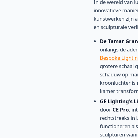
In de wereld van l
innovatieve manier
kunstwerken zijn a
en sculpturale ver
De Tamar Grand
onlangs de ad
Bespoke Lighti
grotere schaal 
schaduw op mani
kroonluchter is
kamer transfor
GE Lighting's 
door
CE Pro
, in
rechtstreeks in
functioneren al
sculpturen wann