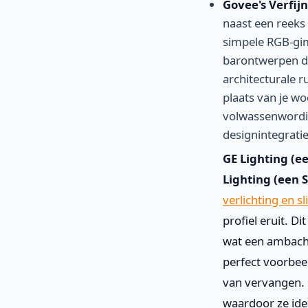
Govee's Verfij
naast een reeks
simpele RGB-gim
barontwerpen di
architecturale r
plaats van je w
volwassenwordin
designintegratie
GE Lighting (e
Lighting (een 
verlichting en 
profiel eruit. D
wat een ambacht
perfect voorbeel
van vervangen. 
waardoor ze ide