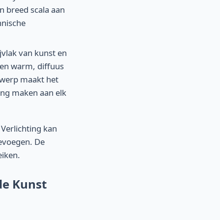
n breed scala aan
hnische
jvlak van kunst en
 een warm, diffuus
ntwerp maakt het
ging maken aan elk
Verlichting kan
oevoegen. De
eiken.
de Kunst