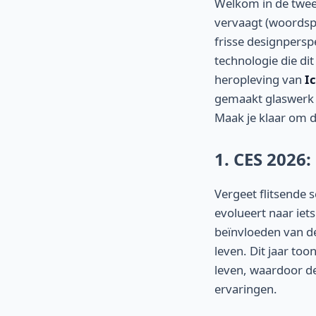
Welkom in de tweed
vervaagt (woordspe
frisse designpersp
technologie die dit
heropleving van
I
gemaakt glaswerk 
Maak je klaar om d
1. CES 2026:
Vergeet flitsende
evolueert naar iet
beïnvloeden van de
leven. Dit jaar too
leven, waardoor d
ervaringen.