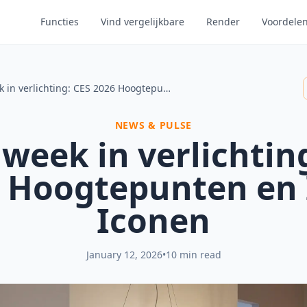
Functies
Vind vergelijkbare
Render
Voordele
Deze week in verlichting: CES 2026 Hoogtepunten en IKEA Iconen
NEWS & PULSE
week in verlichtin
 Hoogtepunten en
Iconen
January 12, 2026
•
10 min read