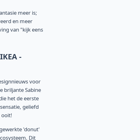
antasie meer is;
greerd en meer
ing van "kijk eens
IKEA -
designnieuws voor
De briljante Sabine
ie het de eerste
sensatie, geliefd
 ooit!
jgewerkte 'donut'
cosysteem. Dit