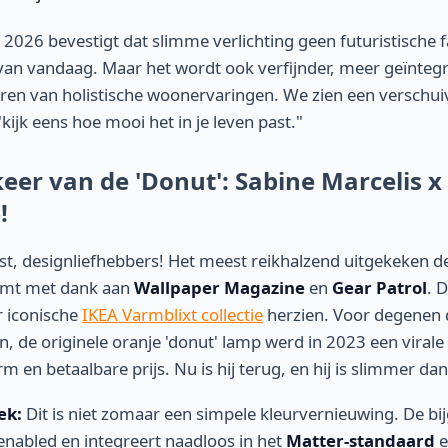
2026 bevestigt dat slimme verlichting geen futuristische f
it van vandaag. Maar het wordt ook verfijnder, meer geïnte
ëren van holistische woonervaringen. We zien een verschuiv
kijk eens hoe mooi het in je leven past."
eer van de 'Donut': Sabine Marcelis x 
!
st, designliefhebbers! Het meest reikhalzend uitgekeken 
mt met dank aan
Wallpaper Magazine
en
Gear Patrol
. 
r iconische
IKEA Varmblixt collectie
herzien. Voor degenen d
, de originele oranje 'donut' lamp werd in 2023 een virale 
m en betaalbare prijs. Nu is hij terug, en hij is slimmer dan
ek:
Dit is niet zomaar een simpele kleurvernieuwing. De bi
enabled en integreert naadloos in het
Matter-standaard
e