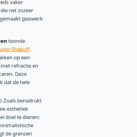
eeds vaker
die net zozeer
t gemaakt glaswerk
een
toonde
voor Shakuff
lakken op een
met refractie en
ceren. Deze
k dat de hele
:
Zoals benadrukt
le esthetiek
l doel te dienen:
inimalistische
agt de grenzen