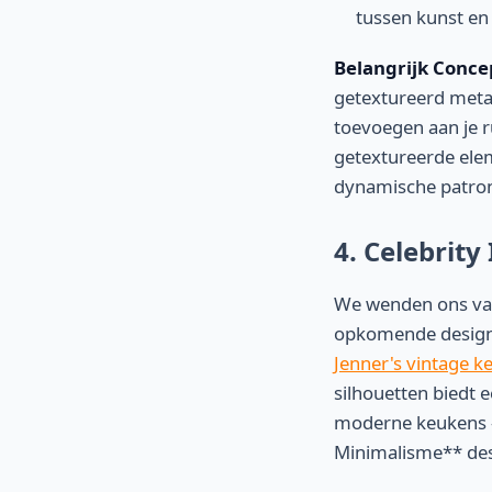
tussen kunst en 
Belangrijk Conce
getextureerd metaa
toevoegen aan je 
getextureerde ele
dynamische patron
4. Celebrity
We wenden ons vaak
opkomende design
Jenner's vintage k
silhouetten biedt 
moderne keukens -
Minimalisme** de