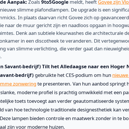
nde Aanpak:
Zoals
9to5Google
meldt, heeft
Govee zijn Vl
 nieuwe slimme plafondlampen. De upgrade is een significa
micks. In plaats daarvan richt Govee zich op geavanceerd
e naar de muur gericht zijn en naadloos opgaan in hoogw
uimtes. Denk aan subtiele kleurwashes die architecturale de
oonkamer in een discotheek te veranderen. Dit vertegenwo
g van slimme verlichting, die verder gaat dan nieuwighei
.
en Savant-bedrijf) Tilt het Alledaagse naar een Hoger 
Savant-bedrijf)
gebruikte het CES-podium om hun
nieuwe 
slimme zonwering
te presenteren. Van hun aanbod springt 
it slanke, moderne profiel is prachtig omwikkeld met een pa
elijke toets toevoegt aan verder geautomatiseerde system
d van hoe technologie traditionele designesthetiek kan ver
Deze lampen bieden controle en maatwerk zonder in te boet
aal zijn voor moderne huizen.