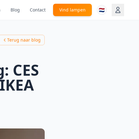
🇳🇱
n
Blog
Contact
Vind lampen
Terug naar blog
g: CES
 IKEA