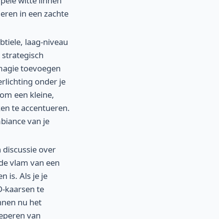
ele witte linnen
eren in een zachte
tiele, laag-niveau
 strategisch
 magie toevoegen
rlichting onder je
om een kleine,
en te accentueren.
biance van je
 discussie over
nde vlam van een
 is. Als je je
D-kaarsen te
nnen nu het
oeperen van