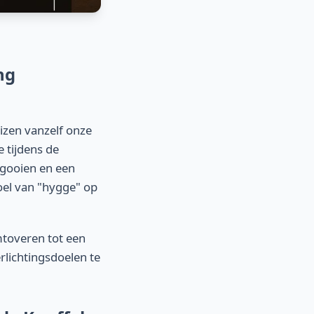
ng
zen vanzelf onze
 tijdens de
 gooien en een
oel van "hygge" op
mtoveren tot een
erlichtingsdoelen te