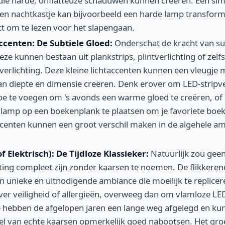
die harde, onflatteuze schaduwen kunnen creëren. Een simp
n nachtkastje kan bijvoorbeeld een harde lamp transform
ct om te lezen voor het slapengaan.
centen: De Subtiele Gloed:
Onderschat de kracht van sub
eze kunnen bestaan uit plankstrips, plintverlichting of zelfs
tverlichting. Deze kleine lichtaccenten kunnen een vleugje
an diepte en dimensie creëren. Denk erover om LED-stripve
oe te voegen om 's avonds een warme gloed te creëren, of 
 lamp op een boekenplank te plaatsen om je favoriete boek
ccenten kunnen een groot verschil maken in de algehele am
f Elektrisch): De Tijdloze Klassieker:
Natuurlijk zou geen
chting compleet zijn zonder kaarsen te noemen. De flikkere
n unieke en uitnodigende ambiance die moeilijk te repliceren
er veiligheid of allergieën, overweeg dan om vlamloze LE
 hebben de afgelopen jaren een lange weg afgelegd en ku
voel van echte kaarsen opmerkelijk goed nabootsen. Het gr