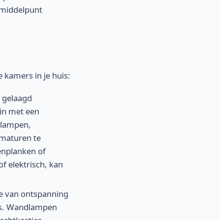
 middelpunt
 kamers in je huis:
 gelaagd
gin met een
llampen,
maturen te
enplanken of
f elektrisch, kan
e van ontspanning
ers. Wandlampen