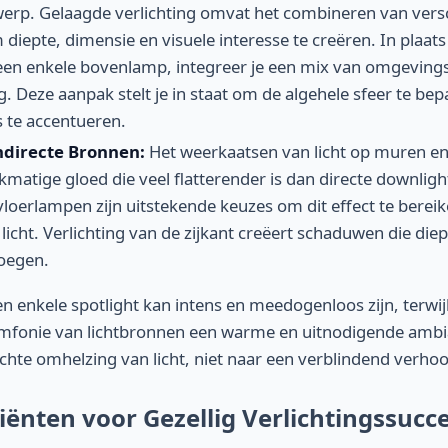
werp. Gelaagde verlichting omvat het combineren van vers
diepte, dimensie en visuele interesse te creëren. In plaats 
en enkele bovenlamp, integreer je een mix van omgevings-
g. Deze aanpak stelt je in staat om de algehele sfeer te bep
s te accentueren.
Indirecte Bronnen:
Het weerkaatsen van licht op muren en
jkmatige gloed die veel flatterender is dan directe downli
vloerlampen zijn uitstekende keuzes om dit effect te berei
licht. Verlichting van de zijkant creëert schaduwen die die
oegen.
een enkele spotlight kan intens en meedogenloos zijn, terwi
mfonie van lichtbronnen een warme en uitnodigende ambia
achte omhelzing van licht, niet naar een verblindend verhoo
iënten voor Gezellig Verlichtingssucc