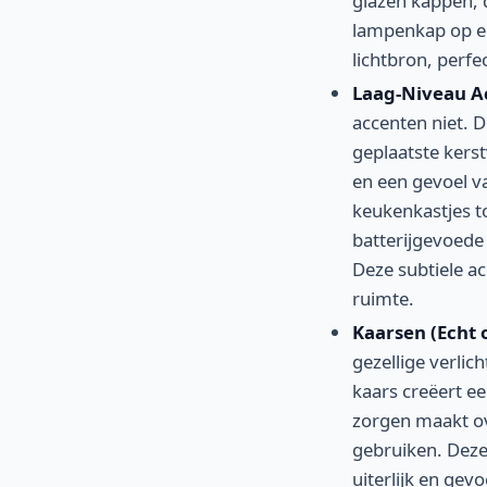
glazen kappen, 
lampenkap op ee
lichtbron, perfe
Laag-Niveau Ac
accenten niet. D
geplaatste kers
en een gevoel v
keukenkastjes t
batterijgevoede
Deze subtiele a
ruimte.
Kaarsen (Echt o
gezellige verli
kaars creëert ee
zorgen maakt ov
gebruiken. Deze
uiterlijk en ge