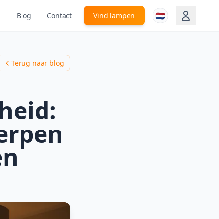
🇳🇱
n
Blog
Contact
Vind lampen
Terug naar blog
heid:
erpen
en