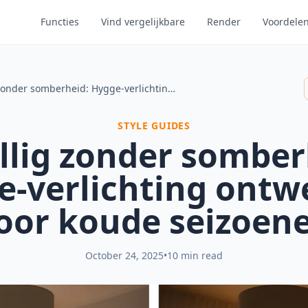
Functies
Vind vergelijkbare
Render
Voordele
Gezellig zonder somberheid: Hygge-verlichting ontwerpen voor koude seizoenen
STYLE GUIDES
llig zonder somber
e-verlichting ontw
oor koude seizoen
October 24, 2025
•
10 min read