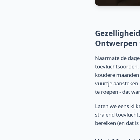
Gezellighei
Ontwerpen 
Naarmate de dagen
toevluchtsoorden. 
koudere maanden g
vuurtje aansteken.
te roepen - dat wa
Laten we eens kijk
stralend toevluchts
bereiken (en dat i