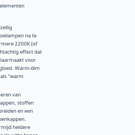
e elementen
zellig
oeilampen na te
rmere 2200K (of
htachtig effect dat
 klaarmaakt voor
e gloed. Warm-dim
d als "warm
iseren van
kappen, stoffen
preiden en een
mpenkappen.
ermijd heldere