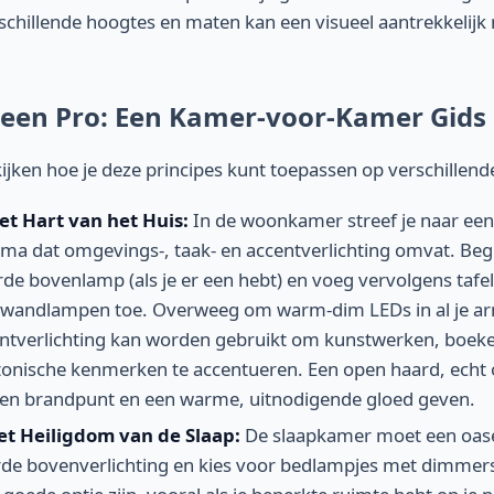
schillende hoogtes en maten kan een visueel aantrekkelijk
 een Pro: Een Kamer-voor-Kamer Gids
ijken hoe je deze principes kunt toepassen op verschillende
t Hart van het Huis:
In de woonkamer streef je naar een
ema dat omgevings-, taak- en accentverlichting omvat. Be
e bovenlamp (als je er een hebt) en voeg vervolgens tafe
 wandlampen toe. Overweeg om warm-dim LEDs in al je ar
ntverlichting kan worden gebruikt om kunstwerken, boek
tonische kenmerken te accentueren. Een open haard, echt o
een brandpunt en een warme, uitnodigende gloed geven.
t Heiligdom van de Slaap:
De slaapkamer moet een oas
arde bovenverlichting en kies voor bedlampjes met dimm