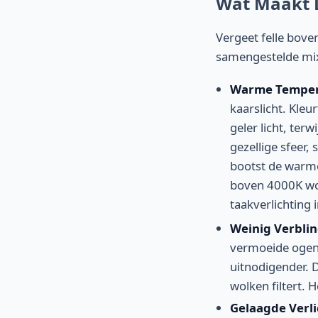
Wat Maakt L
Vergeet felle boven
samengestelde mix
Warme Tempera
kaarslicht. Kle
geler licht, ter
gezellige sfeer,
bootst de warme
boven 4000K wor
taakverlichting 
Weinig Verblin
vermoeide ogen e
uitnodigender. D
wolken filtert. 
Gelaagde Verli