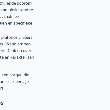
chillende soorten
van uitsluitend te
, taak- en
alen en specifieke
 plafonds creëert
ghts. Wandlampen,
ken. Denk na over
pte en karakter aan
jl een zorgvuldig
nce creëert. Je
r!
es