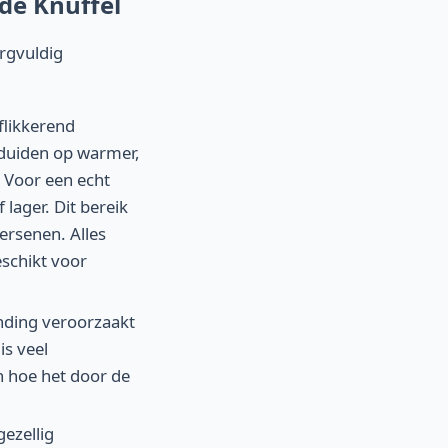
de Knuffel
orgvuldig
likkerend
 duiden op warmer,
. Voor een echt
lager. Dit bereik
ersenen. Alles
schikt voor
linding veroorzaakt
is veel
en hoe het door de
gezellig