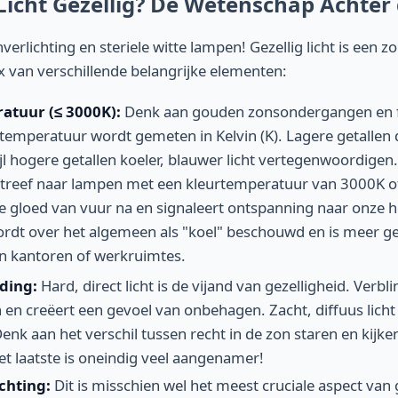
icht Gezellig? De Wetenschap Achter 
verlichting en steriele witte lampen! Gezellig licht is een z
 van verschillende belangrijke elementen:
tuur (≤ 3000K):
Denk aan gouden zonsondergangen en f
urtemperatuur wordt gemeten in Kelvin (K). Lagere getallen
wijl hogere getallen koeler, blauwer licht vertegenwoordigen
 streef naar lampen met een kleurtemperatuur van 3000K of 
 gloed van vuur na en signaleert ontspanning naar onze h
dt over het algemeen als "koel" beschouwd en is meer ge
in kantoren of werkruimtes.
ding:
Hard, direct licht is de vijand van gezelligheid. Verb
n creëert een gevoel van onbehagen. Zacht, diffuus licht 
enk aan het verschil tussen recht in de zon staren en kijk
Het laatste is oneindig veel aangenamer!
chting:
Dit is misschien wel het meest cruciale aspect van 