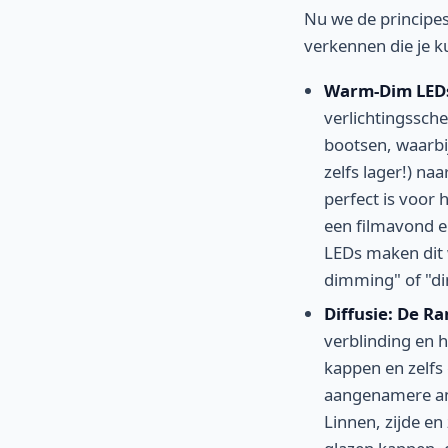
Nu we de principes
verkennen die je k
Warm-Dim LEDs
verlichtingssch
bootsen, waarb
zelfs lager!) na
perfect is voor 
een filmavond e
LEDs maken dit w
dimming" of "d
Diffusie: De R
verblinding en h
kappen en zelfs
aangenamere amb
Linnen, zijde en