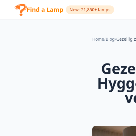
Find a Lamp
New: 21,850+ lamps
Home
/
Blog
/
Geze
Hygg
v