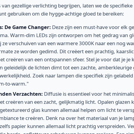
 van gezellige verlichting begrijpen, laten we de specifiek
unt gebruiken om die hygge-achtige gloed te bereiken:
: De Game Changer:
Deze zijn een must-have voor elk ge
ema. Warm-dim LEDs zijn ontworpen om het gedrag van gl
ij ze verschuiven van een warmere 3000K naar een nog wa
armate ze worden gedimd. Dit creëert een prachtig, kaarslic
het creëren van een ontspannen sfeer. Stel je voor dat je je
n geleidelijk de lichten dimt tot een zachte, amberkleurig
erkelijkheid. Zoek naar lampen die specifiek zijn gelabel
im-to-warm."
anden Verzachten:
Diffusie is essentieel voor het minimal
et creëren van een zacht, gelijkmatig licht. Opalen glazen 
 getextureerd glas kunnen allemaal helpen om licht te vers
iance te creëren. Denk na over het materiaal van je la
 zelfs papier kunnen allemaal licht prachtig verspreiden. V