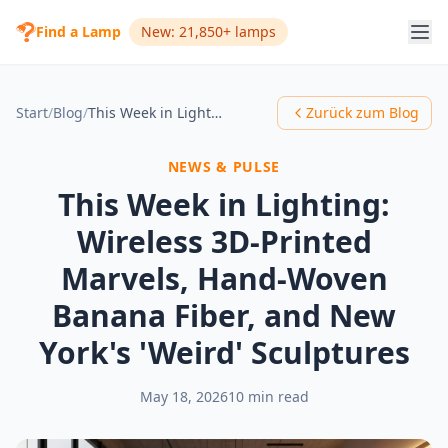
Find a Lamp
New: 21,850+ lamps
Start
/
Blog
/
This Week in Lighting: Wireless 3D-Printed Marvels, Hand-Woven Banana Fiber, and New York's 'Weird' Sculptures
Zurück zum Blog
NEWS & PULSE
This Week in Lighting:
Wireless 3D-Printed
Marvels, Hand-Woven
Banana Fiber, and New
York's 'Weird' Sculptures
May 18, 2026
10 min read