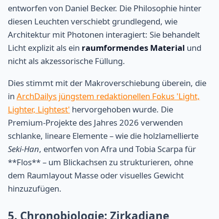
entworfen von Daniel Becker. Die Philosophie hinter
diesen Leuchten verschiebt grundlegend, wie
Architektur mit Photonen interagiert: Sie behandelt
Licht explizit als ein
raumformendes Material
und
nicht als akzessorische Füllung.
Dies stimmt mit der Makroverschiebung überein, die
in
ArchDailys jüngstem redaktionellen Fokus 'Light,
Lighter, Lightest'
hervorgehoben wurde. Die
Premium-Projekte des Jahres 2026 verwenden
schlanke, lineare Elemente – wie die holzlamellierte
Seki-Han
, entworfen von Afra und Tobia Scarpa für
**Flos** – um Blickachsen zu strukturieren, ohne
dem Raumlayout Masse oder visuelles Gewicht
hinzuzufügen.
5. Chronobiologie: Zirkadiane