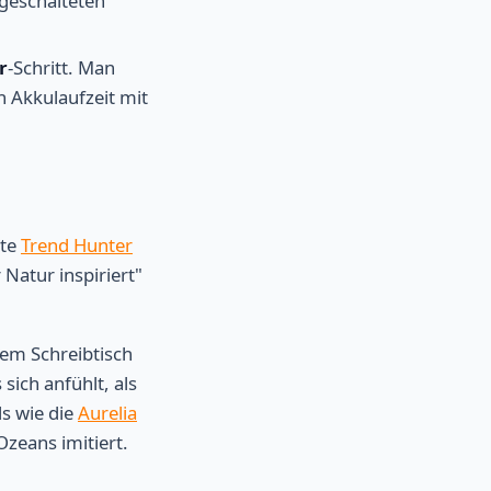
geschalteten
r
-Schritt. Man
 Akkulaufzeit mit
rte
Trend Hunter
Natur inspiriert"
rem Schreibtisch
sich anfühlt, als
ds wie die
Aurelia
Ozeans imitiert.