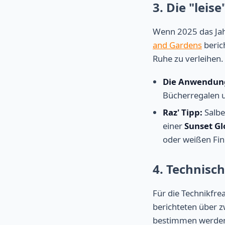
3. Die "leis
Wenn 2025 das Jah
and Gardens
beric
Ruhe zu verleihen.
Die Anwendun
Bücherregalen 
Raz' Tipp:
Salbe
einer
Sunset G
oder weißen Fin
4. Technisc
Für die Technikfre
berichteten über 
bestimmen werde