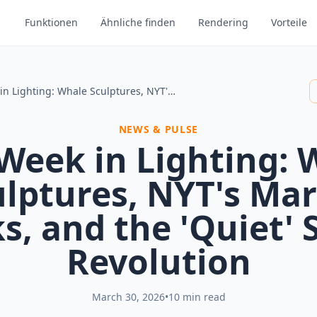
Funktionen
Ähnliche finden
Rendering
Vorteile
This Week in Lighting: Whale Sculptures, NYT's Marble Picks, and the 'Quiet' Sage Revolution
NEWS & PULSE
 Week in Lighting: 
ulptures, NYT's Mar
ks, and the 'Quiet' 
Revolution
March 30, 2026
•
10 min read