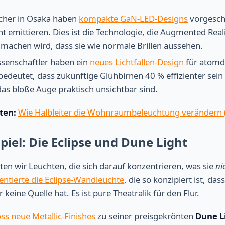
cher in Osaka haben
kompakte GaN-LED-Designs
vorgeschl
cht emittieren. Dies ist die Technologie, die Augmented Reali
 machen wird, dass sie wie normale Brillen aussehen.
senschaftler haben ein
neues Lichtfallen-Design
für atomd
 bedeutet, dass zukünftige Glühbirnen 40 % effizienter sei
 das bloße Auge praktisch unsichtbar sind.
ten:
Wie Halbleiter die Wohnraumbeleuchtung verändern 
piel: Die Eclipse und Dune Light
hten wir Leuchten, die sich darauf konzentrieren, was sie
ni
ntierte die Eclipse-Wandleuchte
, die so konzipiert ist, das
r keine Quelle hat. Es ist pure Theatralik für den Flur.
ss neue Metallic-Finishes
zu seiner preisgekrönten
Dune L