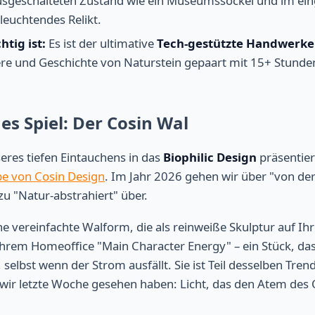
sgeschalteten Zustand wie ein Museumssockel und im ein
leuchtendes Relikt.
tig ist:
Es ist der ultimative
Tech-gestützte Handwerke
ere und Geschichte von Naturstein gepaart mit 15+ Stunden
es Spiel: Der Cosin Wal
eres tiefen Eintauchens in das
Biophilic Design
präsentie
e von Cosin Design
. Im Jahr 2026 gehen wir über "von der 
u "Natur-abstrahiert" über.
ne vereinfachte Walform, die als reinweiße Skulptur auf Ih
 Ihrem Homeoffice "Main Character Energy" – ein Stück, das 
, selbst wenn der Strom ausfällt. Sie ist Teil desselben Tren
e wir letzte Woche gesehen haben: Licht, das den Atem des 