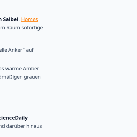
 Salbei
.
Homes
dem Raum sofortige
lle Anker" auf
t das warme Amber
ardmäßigen grauen
cienceDaily
nd darüber hinaus