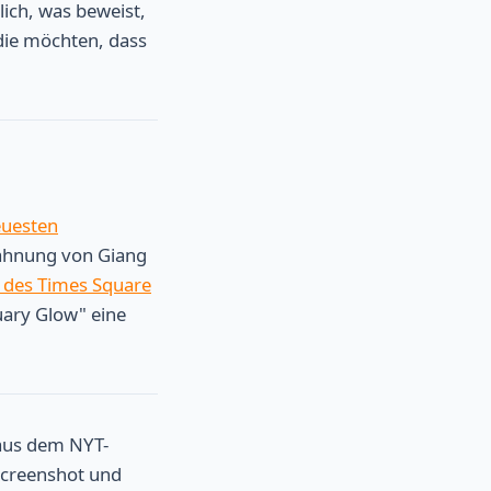
lich, was beweist,
 die möchten, dass
uesten
ähnung von Giang
 des Times Square
uary Glow" eine
 aus dem NYT-
 Screenshot und