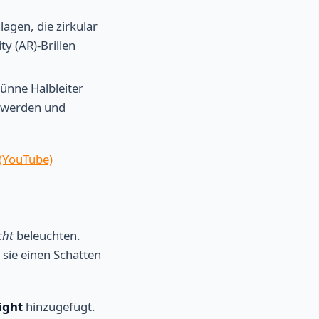
agen, die zirkular
ty (AR)-Brillen
ünne Halbleiter
n werden und
(YouTube)
cht
beleuchten.
s sie einen Schatten
ight
hinzugefügt.