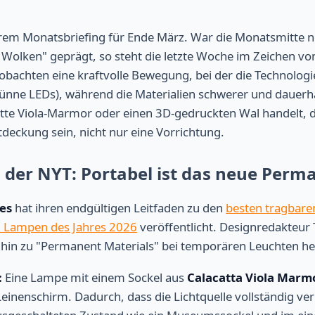
em Monatsbriefing für Ende März. War die Monatsmitte 
Wolken" geprägt, so steht die letzte Woche im Zeichen v
eobachten eine kraftvolle Bewegung, bei der die Technolog
dünne LEDs), während die Materialien schwerer und dauerh
atte Viola-Marmor oder einen 3D-gedruckten Wal handelt, d
ntdeckung sein, nicht nur eine Vorrichtung.
il der NYT: Portabel ist das neue Perm
es
hat ihren endgültigen Leitfaden zu den
besten tragbare
n Lampen des Jahres 2026
veröffentlicht. Designredakteu
 hin zu "Permanent Materials" bei temporären Leuchten he
:
Eine Lampe mit einem Sockel aus
Calacatta Viola Marm
inenschirm. Dadurch, dass die Lichtquelle vollständig ver