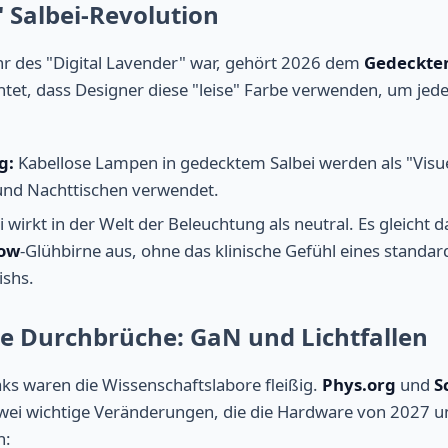
e" Salbei-Revolution
r des "Digital Lavender" war, gehört 2026 dem
Gedeckten
htet, dass Designer diese "leise" Farbe verwenden, um je
g:
Kabellose Lampen in gedecktem Salbei werden als "Visue
und Nachttischen verwendet.
i wirkt in der Welt der Beleuchtung als neutral. Es gleich
low
-Glühbirne aus, ohne das klinische Gefühl eines stand
ishs.
he Durchbrüche: GaN und Lichtfallen
aks waren die Wissenschaftslabore fleißig.
Phys.org
und
S
zwei wichtige Veränderungen, die die Hardware von 2027 u
n: