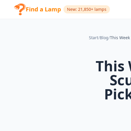
Find a Lamp
New: 21,850+ lamps
Start
/
Blog
/
This
Sc
Pic