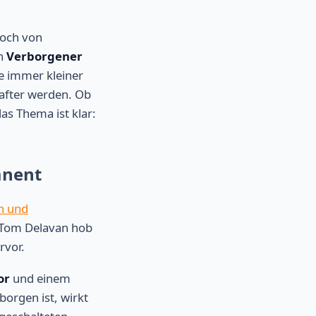
noch von
on
Verborgener
ie immer kleiner
after werden. Ob
as Thema ist klar:
anent
n und
r Tom Delavan hob
rvor.
or
und einem
borgen ist, wirkt