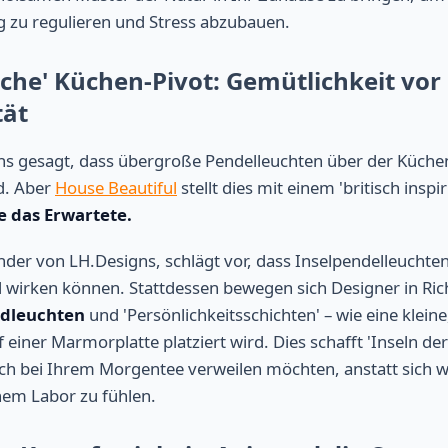
zu regulieren und Stress abzubauen.
ische' Küchen-Pivot: Gemütlichkeit vor
tät
ns gesagt, dass übergroße Pendelleuchten über der Küchen
d. Aber
House Beautiful
stellt dies mit einem 'britisch inspir
e das Erwartete.
nder von LH.Designs, schlägt vor, dass Inselpendelleucht
il wirken können. Stattdessen bewegen sich Designer in Ri
ndleuchten
und 'Persönlichkeitsschichten' – wie eine klei
 einer Marmorplatte platziert wird. Dies schafft 'Inseln der 
ich bei Ihrem Morgentee verweilen möchten, anstatt sich 
nem Labor zu fühlen.