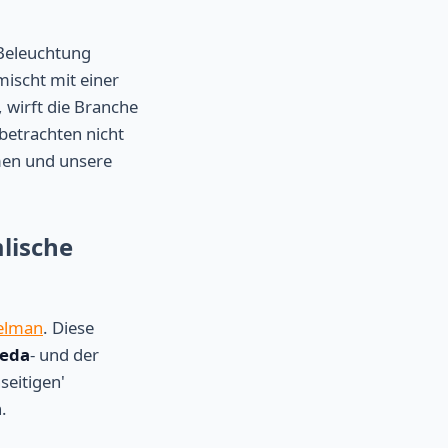
Beleuchtung
ischt mit einer
 wirft die Branche
 betrachten nicht
tmen und unsere
lische
elman
. Diese
eda
- und der
seitigen'
.