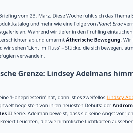
iefing vom 23. März. Diese Woche fühlt sich das Thema 
roduktkatalog und mehr wie eine Folge von
Planet Erde
verm
galerie an. Während wir tiefer in den Frühling eintauchen,
nterschichten ab und umarmt
Ätherische Bewegung
. Wir
 wir sehen 'Licht im Fluss' – Stücke, die sich bewegen, a
efugien verwandeln.
rische Grenze: Lindsey Adelmans himm
ine 'Hohepriesterin' hat, dann ist es zweifellos
Lindsey Ad
gnwelt begeistert von ihren neuesten Debüts: der
Androm
es II
-Serie. Adelman beweist, dass sie keine Angst vor 'jen
 kreiert Leuchten, die wie himmlische Lichtkarten aussehen