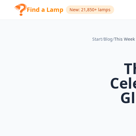
Find a Lamp
New: 21,850+ lamps
Start
/
Blog
/
T
Cel
Gl