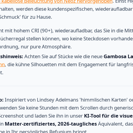
 kabellose Beleuchtung von Neoz hervorgehoben
. Einst H
halten, werden diese kundenspezifischen, wiederaufladba
Schmuck' für zu Hause.
ht mit hohem CRI (90+), wiederaufladbar, das Sie in die Mit
n Bücherregal stellen können, wo keine Steckdosen vorhande
nordnung, nur pure Atmosphäre.
shinweis:
Achten Sie auf Stücke wie die neue
Gambosa L
hn
, die kühne Silhouetten mit dem Engagement für langfris
t.
p:
Inspiriert von Lindsey Adelmans 'himmlischen Karten' o
hwenden Sie keine Stunden mit dem Scrollen durch generis
creenshot und laden Sie ihn in unser
KI-Tool für die visu
in
Matter-zertifiziertes, 2026-taugliches
Äquivalent, das
e in Ihr persönliches Refugium bringt.