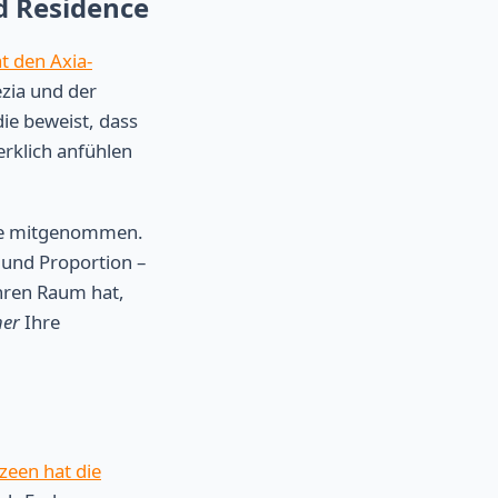
ad Residence
t den Axia-
zia und der
 die beweist, dass
klich anfühlen
rne mitgenommen.
 und Proportion –
hren Raum hat,
er
Ihre
zeen hat die