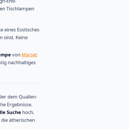
igh-End-
ren Tischlampen
te eines Esstisches
n sind. Keine
ampe
von
Marset
tig nachhaltiges
der dem Quallen-
che Ergebnisse.
elle Suche
hoch.
 die ätherischen