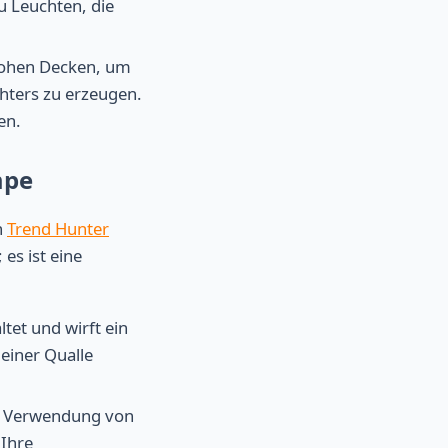
u Leuchten, die
hohen Decken, um
chters zu erzeugen.
en.
mpe
h
Trend Hunter
es ist eine
tet und wirft ein
einer Qualle
e Verwendung von
 Ihre