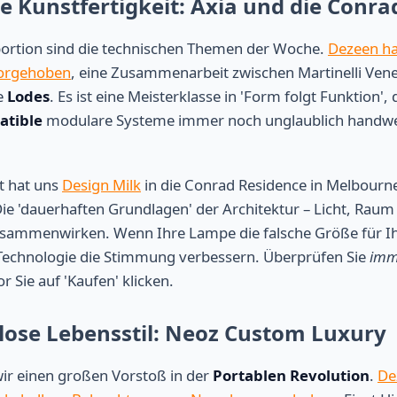
he Kunstfertigkeit: Axia und die Conr
portion sind die technischen Themen der Woche.
Dezeen ha
vorgehoben
, eine Zusammenarbeit zwischen Martinelli Vene
e
Lodes
. Es ist eine Meisterklasse in 'Form folgt Funktion',
atible
modulare Systeme immer noch unglaublich handwer
t hat uns
Design Milk
in die Conrad Residence in Melbou
ie 'dauerhaften Grundlagen' der Architektur – Licht, Raum
sammenwirken. Wenn Ihre Lampe die falsche Größe für I
Technologie die Stimmung verbessern. Überprüfen Sie
imm
 Sie auf 'Kaufen' klicken.
llose Lebensstil: Neoz Custom Luxury
wir einen großen Vorstoß in der
Portablen Revolution
.
De