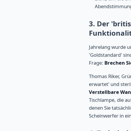
Abendstimmung 
3. Der 'brit
Funktionali
Jahrelang wurde u
'Goldstandard' sin
Frage:
Brechen Si
Thomas Riker, Grü
erwartet' und ster
Verstellbare Wa
Tischlampe, die auf
denen Sie tatsächl
Scheinwerfer in ei