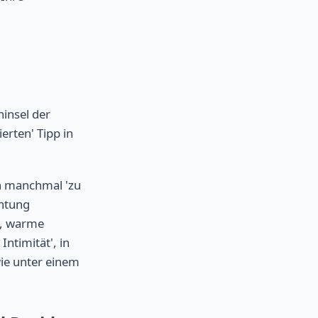
insel der
ierten' Tipp in
en manchmal 'zu
chtung
ne, warme
Intimität', in
wie unter einem