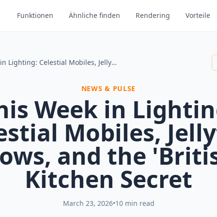
Funktionen
Ähnliche finden
Rendering
Vorteile
This Week in Lighting: Celestial Mobiles, Jellyfish Glows, and the 'British' Kitchen Secret
NEWS & PULSE
his Week in Lightin
estial Mobiles, Jelly
ows, and the 'Briti
Kitchen Secret
March 23, 2026
•
10 min read