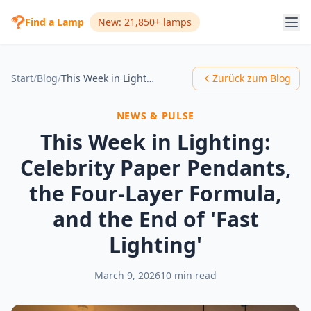
Find a Lamp
New: 21,850+ lamps
Start
/
Blog
/
This Week in Lighting: Celebrity Paper Pendants, the Four-Layer Formula, and the End of 'Fast Lighting'
Zurück zum Blog
NEWS & PULSE
This Week in Lighting:
Celebrity Paper Pendants,
the Four-Layer Formula,
and the End of 'Fast
Lighting'
March 9, 2026
10 min read