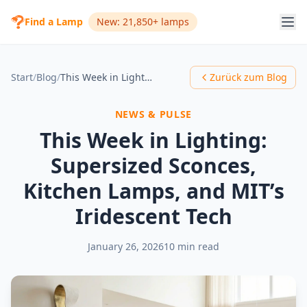
Find a Lamp
New: 21,850+ lamps
Start
/
Blog
/
This Week in Lighting: Supersized Sconces, Kitchen Lamps, and MIT’s Iridescent Tech
Zurück zum Blog
NEWS & PULSE
This Week in Lighting:
Supersized Sconces,
Kitchen Lamps, and MIT’s
Iridescent Tech
January 26, 2026
10 min read