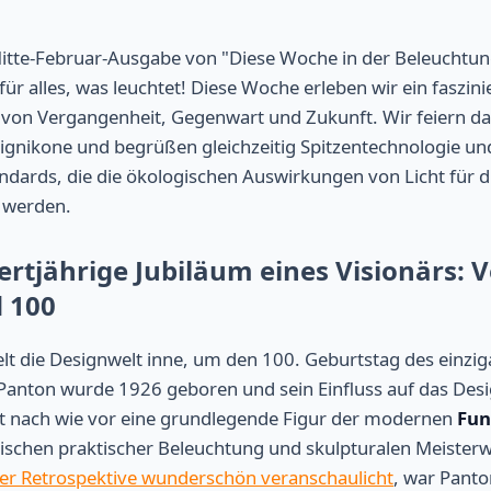
tte-Februar-Ausgabe von "Diese Woche in der Beleuchtung
für alles, was leuchtet! Diese Woche erleben wir ein faszin
on Vergangenheit, Gegenwart und Zukunft. Wir feiern da
ignikone und begrüßen gleichzeitig Spitzentechnologie un
andards, die die ökologischen Auswirkungen von Licht fü
 werden.
ertjährige Jubiläum eines Visionärs: 
 100
lt die Designwelt inne, um den 100. Geburtstag des einzi
 Panton wurde 1926 geboren und sein Einfluss auf das Desi
ist nach wie vor eine grundlegende Figur der modernen
Fun
wischen praktischer Beleuchtung und skulpturalen Meister
ner Retrospektive wunderschön veranschaulicht
, war Panto