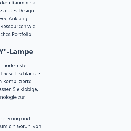
jedem Raum eine
ss gutes Design
nweg Anklang
 Ressourcen wie
iches Portfolio.
PY"-Lampe
t modernster
. Diese Tischlampe
m komplizierte
ssen Sie klobige,
nologie zur
rinnerung und
 um ein Gefühl von