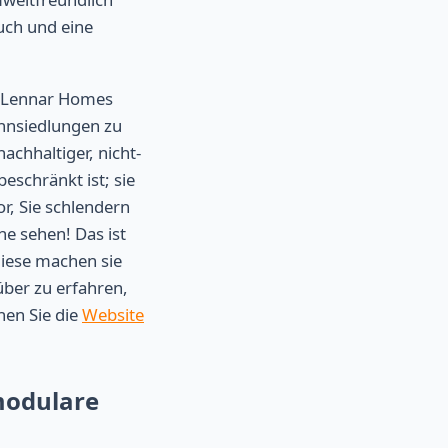
uch und eine
 Lennar Homes
hnsiedlungen zu
chhaltiger, nicht-
eschränkt ist; sie
r, Sie schlendern
e sehen! Das ist
diese machen sie
ber zu erfahren,
hen Sie die
Website
modulare