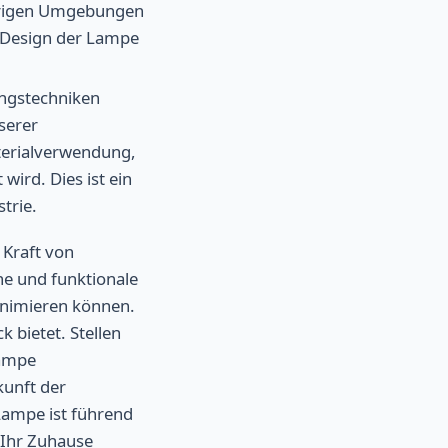
ierigen Umgebungen
n Design der Lampe
ungstechniken
nserer
terialverwendung,
ird. Dies ist ein
trie.
 Kraft von
ne und funktionale
inimieren können.
 bietet. Stellen
Lampe
kunft der
Lampe ist führend
 Ihr Zuhause