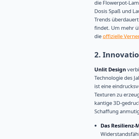
die Flowerpot-Lamp
Dosis Spaß und Lau
Trends überdauert
findet. Um mehr üb
die
offizielle Vern
2. Innovati
Unlit Design
verbi
Technologie des Ja
ist eine eindrucksv
Texturen zu erzeug
kantige 3D-gedruck
Schaffung anmutig
Das Resilienz-M
Widerstandsfähi