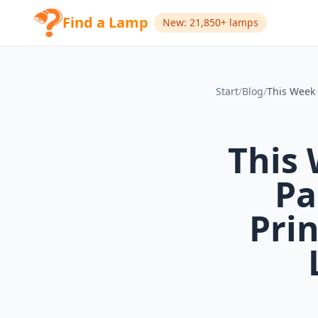
Find a Lamp
New: 21,850+ lamps
Start
/
Blog
/
This 
Pa
Prin