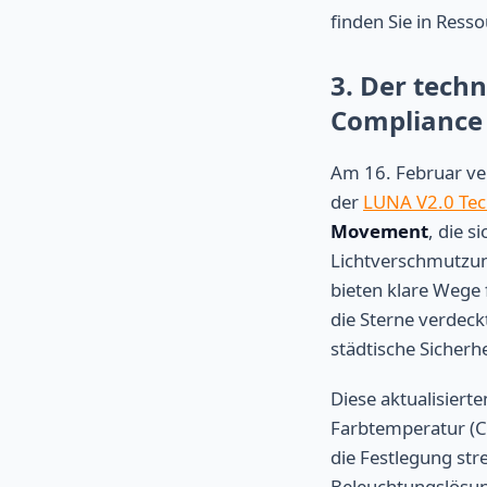
finden Sie in Res
3. Der tech
Compliance
Am 16. Februar ve
der
LUNA V2.0 Tec
Movement
, die 
Lichtverschmutzun
bieten klare Wege 
die Sterne verdeck
städtische Sicherh
Diese aktualisiert
Farbtemperatur (C
die Festlegung str
Beleuchtungslösung