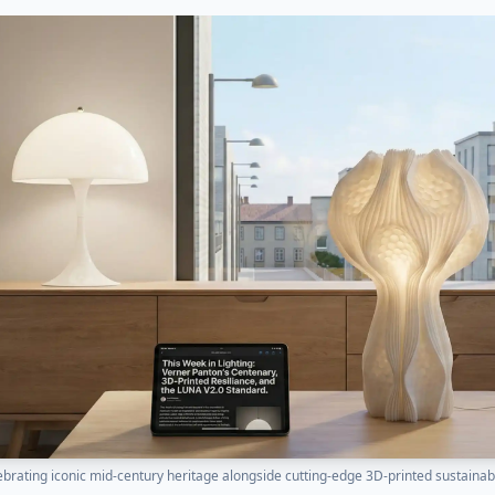
ebrating iconic mid-century heritage alongside cutting-edge 3D-printed sustainabil