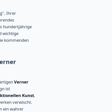
", Ihrer
ierendes
s hundertjährige
d wichtige
r die kommenden
Verner
gartigen
Verner
gn ist
ktionellen Kunst
,
werken verwischt.
n ein wahrer