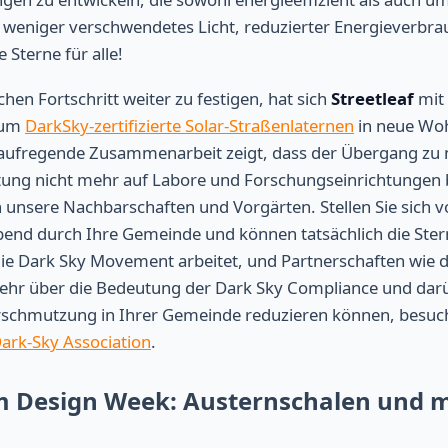
 weniger verschwendetes Licht, reduzierter Energieverbra
e Sterne für alle!
hen Fortschritt weiter zu festigen, hat sich
Streetleaf
mit
 um
DarkSky-zertifizierte Solar-Straßenlaternen
in neue Wo
 aufregende Zusammenarbeit zeigt, dass der Übergang zu na
tung nicht mehr auf Labore und Forschungseinrichtungen b
n unsere Nachbarschaften und Vorgärten. Stellen Sie sich vo
end durch Ihre Gemeinde und können tatsächlich die Stern
 die Dark Sky Movement arbeitet, und Partnerschaften wie 
mehr über die Bedeutung der Dark Sky Compliance und darü
verschmutzung in Ihrer Gemeinde reduzieren können, besuc
Dark-Sky Association
.
m Design Week: Austernschalen und 