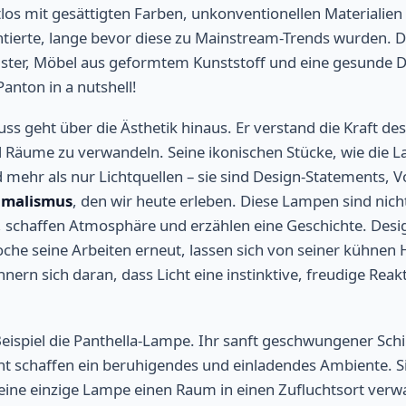
htlos mit gesättigten Farben, unkonventionellen Materiali
ierte, lange bevor diese zu Mainstream-Trends wurden. D
ster, Möbel aus geformtem Kunststoff und eine gesunde Do
Panton in a nutshell!
uss geht über die Ästhetik hinaus. Er verstand die Kraft de
 Räume zu verwandeln. Seine ikonischen Stücke, wie die
d mehr als nur Lichtquellen – sie sind Design-Statements, V
imalismus
, den wir heute erleben. Diese Lampen sind nicht
, schaffen Atmosphäre und erzählen eine Geschichte. Desi
che seine Arbeiten erneut, lassen sich von seiner kühne
nnern sich daran, dass Licht eine instinktive, freudige Rea
ispiel die Panthella-Lampe. Ihr sanft geschwungener Sch
cht schaffen ein beruhigendes und einladendes Ambiente. Sie
e eine einzige Lampe einen Raum in einen Zufluchtsort ver