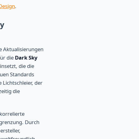
 Design
.
ky
e Aktualisierungen
für die
Dark Sky
nsetzt, die die
euen Standards
Lichtschleier, der
eitig die
korrelierte
egrenzung. Durch
rsteller,
mweltfreundlich