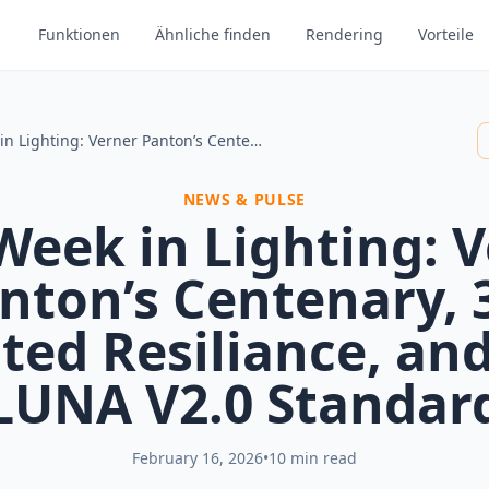
Funktionen
Ähnliche finden
Rendering
Vorteile
This Week in Lighting: Verner Panton’s Centenary, 3D-Printed Resiliance, and the LUNA V2.0 Standard
NEWS & PULSE
Week in Lighting: 
nton’s Centenary, 
ted Resiliance, an
LUNA V2.0 Standar
February 16, 2026
•
10 min read