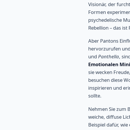
Visionär, der furc
Formen experiment
psychedelische Mu
Rebellion – das ist 
Aber Pantons Einfl
hervorzurufen und
und
Panthella
, sin
Emotionalen Min
sie wecken Freude
besuchen diese Wo
inspirieren und eri
sollte.
Nehmen Sie zum Be
weiche, diffuse Li
Beispiel dafür, wi