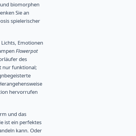
en und biomorphen
enken Sie an
sis spielerischer
s Lichts, Emotionen
 Lampen
Flowerpot
orläufer des
 nur funktional;
gnbegeisterte
n Herangehensweise
ktion hervorrufen
irm und das
 ist ein perfektes
wandeln kann. Oder