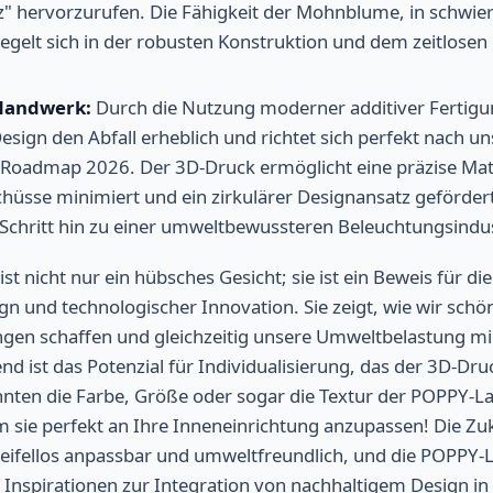
z" hervorzurufen. Die Fähigkeit der Mohnblume, in schw
iegelt sich in der robusten Konstruktion und dem zeitlose
Handwerk:
Durch die Nutzung moderner additiver Fertig
Design den Abfall erheblich und richtet sich perfekt nach u
-Roadmap 2026. Der 3D-Druck ermöglicht eine präzise Ma
üsse minimiert und ein zirkulärer Designansatz gefördert w
Schritt hin zu einer umweltbewussteren Beleuchtungsindus
 nicht nur ein hübsches Gesicht; sie ist ein Beweis für die
n und technologischer Innovation. Sie zeigt, wie wir schö
gen schaffen und gleichzeitig unsere Umweltbelastung m
d ist das Potenzial für Individualisierung, das der 3D-Druck
könnten die Farbe, Größe oder sogar die Textur der POPPY-
m sie perfekt an Ihre Inneneinrichtung anzupassen! Die Zu
weifellos anpassbar und umweltfreundlich, und die POPPY-
 Inspirationen zur Integration von nachhaltigem Design in