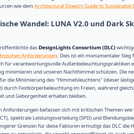
sourcen wie dem
Architectural Digest's Guide to Sustainable
nische Wandel: LUNA V2.0 und Dark S
röffentlichte das
DesignLights Consortium (DLC)
wichtig
hnischen Anforderungen
. Dies ist ein monumentaler Sieg 
sich für verantwortungsvolle Außenbeleuchtungspraktiken ei
g minimieren und unseren Nachthimmel schützen. Die n
für die Minimierung des "Himmelsleuchtens" (dieser lästige 
t) durch Festkörperbeleuchtung im Freien, während gleichz
eit und Geborgenheit erhalten bleiben.
en Anforderungen befassen sich mit kritischen Themen wie 
CT), spektrale Leistungsverteilung (SPD) und Blendungsb
engerer Grenzen für diese Faktoren ermutigt das DLC die He
en zu entwickeln, die sowohl energieeffizient als auch u