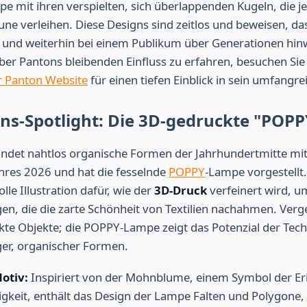
e mit ihren verspielten, sich überlappenden Kugeln, die 
ne verleihen. Diese Designs sind zeitlos und beweisen, da
 und weiterhin bei einem Publikum über Generationen hi
er Pantons bleibenden Einfluss zu erfahren, besuchen Sie
er Panton Website
für einen tiefen Einblick in sein umfangre
ons-Spotlight: Die 3D-gedruckte "POP
ndet nahtlos organische Formen der Jahrhundertmitte mi
hres 2026 und hat die fesselnde
POPPY
-Lampe vorgestellt
olle Illustration dafür, wie der
3D-Druck
verfeinert wird, u
en, die die zarte Schönheit von Textilien nachahmen. Verge
te Objekte; die POPPY-Lampe zeigt das Potenzial der Tech
er, organischer Formen.
otiv:
Inspiriert von der Mohnblume, einem Symbol der E
gkeit, enthält das Design der Lampe Falten und Polygone,