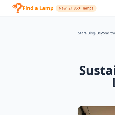
Find a Lamp
New: 21,850+ lamps
Start
/
Blog
/
Susta