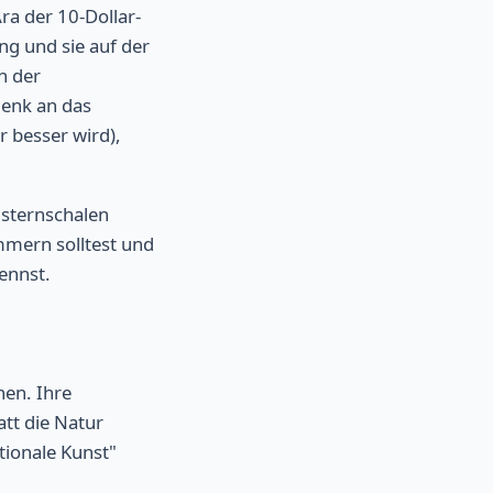
ra der 10-Dollar-
ng und sie auf der
in der
denk an das
 besser wird),
.
usternschalen
mern solltest und
ennst.
en. Ihre
tt die Natur
tionale Kunst"