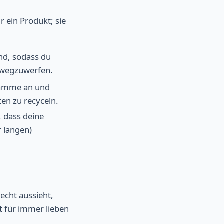
 ein Produkt; sie
nd, sodass du
e wegzuwerfen.
ramme an und
n zu recyceln.
r, dass deine
r langen)
lecht aussieht,
t für immer lieben