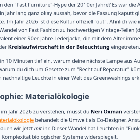
an den "Fast Furniture"-Hype der 2010er Jahre? Es war die Ä
ein Jahr lang ganz okay aussah, bevor die Fassung kaputt gi
. Im Jahr 2026 ist diese Kultur offiziell "out". Ähnlich wie 
andel von Fast Fashion zu hochwertigen Vintage-Teilen (
lent einer 90er-Jahre-Lederjacke, die mit dem Alter immer
 der
Kreislaufwirtschaft in der Beleuchtung
eingetreten
 in 10 Minuten tief ein, warum deine nächste Lampe aus A
warum du dich um Gesetze zum "Recht auf Reparatur" küm
ch nachhaltige Leuchte in einer Welt des Greenwashings erk
sophie: Materialökologie
 im Jahr 2026 zu verstehen, musst du
Neri Oxman
versteh
terialökologie
behandelt die Umwelt als Co-Designer. Ansta
auen wir jetzt
mit
ihr. Dieser Wandel hat Leuchten in "Funk
e Komplexität biologischer Systeme widerspiegelt.