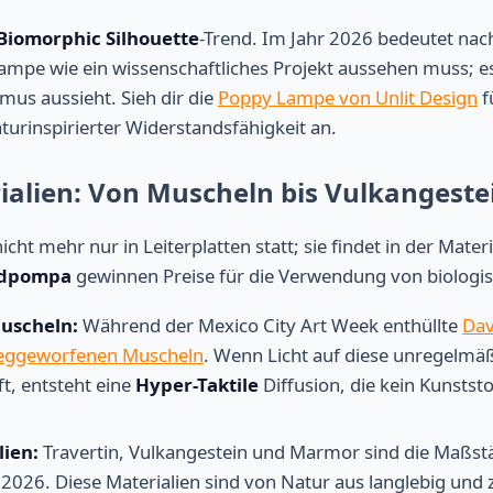
Biomorphic Silhouette
-Trend. Im Jahr 2026 bedeutet nach
Lampe wie ein wissenschaftliches Projekt aussehen muss; e
smus aussieht. Sieh dir die
Poppy Lampe von Unlit Design
f
aturinspirierter Widerstandsfähigkeit an.
rialien: Von Muscheln bis Vulkangeste
icht mehr nur in Leiterplatten statt; sie findet in der Materi
idpompa
gewinnen Preise für die Verwendung von biologis
uscheln:
Während der Mexico City Art Week enthüllte
Da
eggeworfenen Muscheln
. Wenn Licht auf diese unregelmä
ft, entsteht eine
Hyper-Taktile
Diffusion, die kein Kunststo
lien:
Travertin, Vulkangestein und Marmor sind die Maßstä
2026. Diese Materialien sind von Natur aus langlebig und z