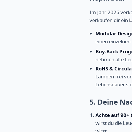
Im Jahr 2026 verka
verkaufen dir ein
L
Modular Desig
einen einzelnen
Buy-Back Pro
nehmen alte Le
RoHS & Circula
Lampen frei von
Lebensdauer sic
5. Deine Na
Achte auf 90+ 
wirst du die Le
wirst.