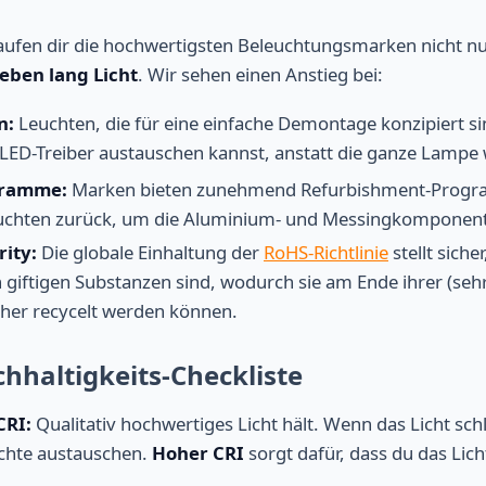
ufen dir die hochwertigsten Beleuchtungsmarken nicht nur
eben lang Licht
. Wir sehen einen Anstieg bei:
n:
Leuchten, die für eine einfache Demontage konzipiert si
 LED-Treiber austauschen kannst, anstatt die ganze Lamp
gramme:
Marken bieten zunehmend Refurbishment-Prog
uchten zurück, um die Aluminium- und Messingkomponente
rity:
Die globale Einhaltung der
RoHS-Richtlinie
stellt siche
 giftigen Substanzen sind, wodurch sie am Ende ihrer (seh
her recycelt werden können.
chhaltigkeits-Checkliste
CRI:
Qualitativ hochwertiges Licht hält. Wenn das Licht sch
uchte austauschen.
Hoher CRI
sorgt dafür, dass du das Lich