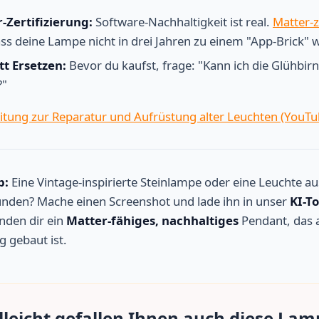
-Zertifizierung:
Software-Nachhaltigkeit ist real.
Matter-ze
dass deine Lampe nicht in drei Jahren zu einem "App-Brick" w
tt Ersetzen:
Bevor du kaufst, frage: "Kann ich die Glühbir
?"
eitung zur Reparatur und Aufrüstung alter Leuchten (YouTu
p:
Eine Vintage-inspirierte Steinlampe oder eine Leuchte a
unden? Mache einen Screenshot und lade ihn in unser
KI-To
nden dir ein
Matter-fähiges, nachhaltiges
Pendant, das a
g gebaut ist.
lleicht gefallen Ihnen auch diese La