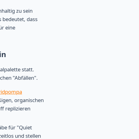
haltig zu sein
s bedeutet, dass
ür eine
in
alpalette statt.
chen "Abfällen".
vidpompa
ßigen, organischen
ff replizieren
be für "Quiet
eitlos und stellen