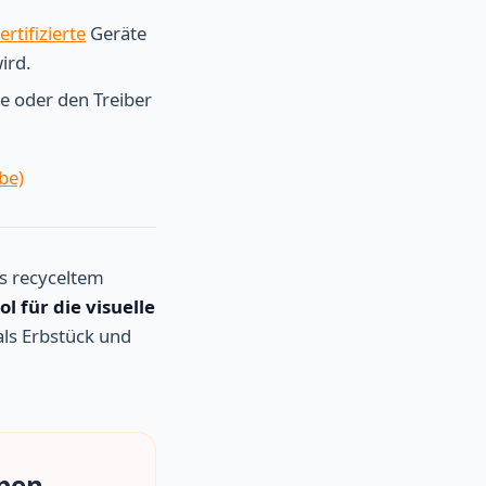
rtifizierte
Geräte
ird.
ne oder den Treiber
be)
us recyceltem
ol für die visuelle
ls Erbstück und
mpen