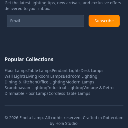
Get the latest lighting tips, new arrivals, and exclusive offers
delivered to your inbox.
Subscribe
Popular Collections
Floor Lamps
Table Lamps
Pendant Lights
Desk Lamps
Wall Lights
Living Room Lamps
Bedroom Lighting
Dining & Kitchen
Office Lighting
Modern Lamps
Scandinavian Lighting
Industrial Lighting
Vintage & Retro
Dimmable Floor Lamps
Cordless Table Lamps
©
2026
Find a Lamp. All rights reserved. Crafted in Rotterdam
by
Hola Studio
.