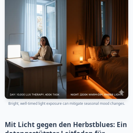
Bright, well‑timed light exposure can mitigate seasonal mood changes.
Mit Licht gegen den Herbstblues: Ein