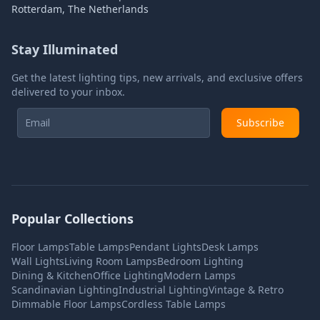
Rotterdam, The Netherlands
Stay Illuminated
Get the latest lighting tips, new arrivals, and exclusive offers
delivered to your inbox.
Subscribe
Popular Collections
Floor Lamps
Table Lamps
Pendant Lights
Desk Lamps
Wall Lights
Living Room Lamps
Bedroom Lighting
Dining & Kitchen
Office Lighting
Modern Lamps
Scandinavian Lighting
Industrial Lighting
Vintage & Retro
Dimmable Floor Lamps
Cordless Table Lamps