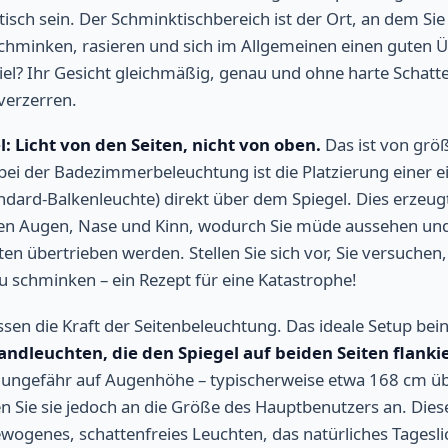
tisch sein. Der Schminktischbereich ist der Ort, an dem Sie
schminken, rasieren und sich im Allgemeinen einen guten Ü
iel? Ihr Gesicht gleichmäßig, genau und ohne harte Schatt
 verzerren.
: Licht von den Seiten, nicht von oben.
Das ist von grö
bei der Badezimmerbeleuchtung ist die Platzierung einer e
tandard-Balkenleuchte) direkt über dem Spiegel. Dies erzeug
ren Augen, Nase und Kinn, wodurch Sie müde aussehen un
 übertrieben werden. Stellen Sie sich vor, Sie versuchen, 
 schminken – ein Rezept für eine Katastrophe!
ssen die Kraft der Seitenbeleuchtung. Das ideale Setup bei
ndleuchten, die den Spiegel auf beiden Seiten flanki
n ungefähr auf Augenhöhe – typischerweise etwa 168 cm ü
n Sie sie jedoch an die Größe des Hauptbenutzers an. Die
ewogenes, schattenfreies Leuchten, das natürliches Tages