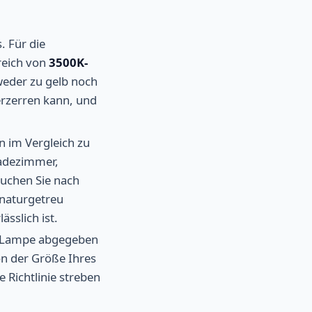
. Für die
reich von
3500K-
 weder zu gelb noch
erzerren kann, und
n im Vergleich zu
Badezimmer,
Suchen Sie nach
n naturgetreu
sslich ist.
r Lampe abgegeben
on der Größe Ihres
Richtlinie streben