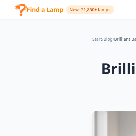
Find a Lamp
New: 21,850+ lamps
Start
/
Blog
/
Brilliant 
Bril