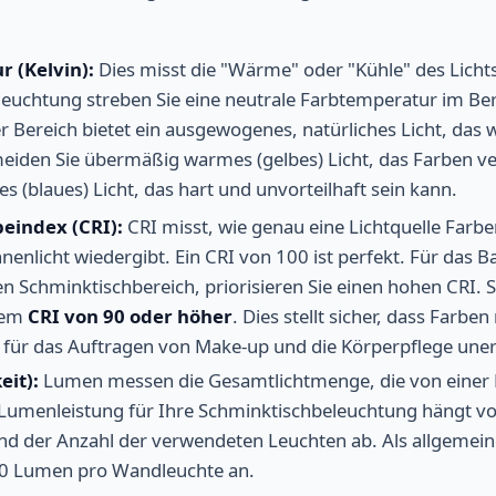
 (Kelvin):
Dies misst die "Wärme" oder "Kühle" des Lichts
euchtung streben Sie eine neutrale Farbtemperatur im Be
r Bereich bietet ein ausgewogenes, natürliches Licht, das
rmeiden Sie übermäßig warmes (gelbes) Licht, das Farben v
 (blaues) Licht, das hart und unvorteilhaft sein kann.
eindex (CRI):
CRI misst, wie genau eine Lichtquelle Farbe
nenlicht wiedergibt. Ein CRI von 100 ist perfekt. Für das 
n Schminktischbereich, priorisieren Sie einen hohen CRI. 
nem
CRI von 90 oder höher
. Dies stellt sicher, dass Farbe
 für das Auftragen von Make-up und die Körperpflege unerlä
eit):
Lumen messen die Gesamtlichtmenge, die von eine
e Lumenleistung für Ihre Schminktischbeleuchtung hängt v
 der Anzahl der verwendeten Leuchten ab. Als allgemeine 
00 Lumen pro Wandleuchte an.