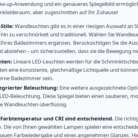
ke-up-Anwendung und ein genaueres Spiegelbild ermöglich
nkleideraum, aber zugeschnitten auf Ihr Zuhause!
tile:
Wandleuchten gibt es in einer riesigen Auswahl an St
hin zu verschnörkelt und traditionell. Wählen Sie Wandleuc
Ihres Badezimmers ergänzen. Berücksichtigen Sie die Aus
d abstehen – um sicherzustellen, dass sie die Bewegung ni
hten:
Lineare LED-Leuchten werden für die Schminktisch
ieten eine konsistente, gleichmäßige Lichtquelle und könne
erne Badezimmer sein.
tegrierter Beleuchtung:
Eine weitere ausgezeichnete Optio
r LED-Beleuchtung. Diese Spiegel bieten einen sauberen, 
e Wandleuchten überflüssig.
Farbtemperatur und CRI sind entscheidend.
Die richti
e. Die von Ihnen gewählten Lampen spielen eine entscheide
enauen Farbwiedergabe und eines angenehmen Glanzes. Hier