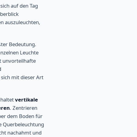
 sich auf den Tag
berblick
en auszuleuchten,
ßter Bedeutung.
inzelnen Leuchte
t unvorteilhafte
d
sich mit dieser Art
nhaltet
vertikale
eren
. Zentrieren
ber dem Boden für
se Querbeleuchtung
licht nachahmt und