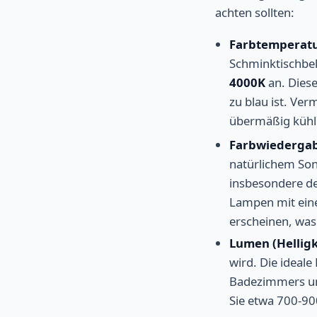
achten sollten:
Farbtemperatur
Schminktischbel
4000K
an. Diese
zu blau ist. Ve
übermäßig kühles
Farbwiedergab
natürlichem Son
insbesondere de
Lampen mit ei
erscheinen, was
Lumen (Helligk
wird. Die ideal
Badezimmers und
Sie etwa 700-9