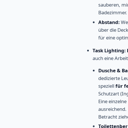
sauberen, min
Badezimmer.
Abstand:
Wen
über die Dec
für eine opti
Task Lighting:
auch eine Arbeit
Dusche & Ba
dedizierte Leu
speziell
für f
Schutzart (In
Eine einzelne
ausreichend.
Betracht zieh
Toilettenber