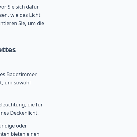
r Sie sich dafür
en, wie das Licht
tieren Sie, um die
ettes
etes Badezimmer
st, um sowohl
leuchtung, die für
ines Deckenlicht.
bündige oder
hten bieten einen