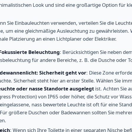
imalistischen Look und sind eine großartige Option für kl
n Sie Einbauleuchten verwenden, verteilen Sie die Leucht
ke, um eine gleichmäßige Ausleuchtung zu gewährleisten. 
male Platzierung an einen Lichtplaner oder Elektriker.
 Fokussierte Beleuchtung
: Berücksichtigen Sie neben de
sbeleuchtung für andere Bereiche, z. B. die Dusche oder To
dewannenlicht: Sicherheit geht vor
: Diese Zone erforde
chte. Sicherheit steht hier an erster Stelle. Wählen Sie imm
euchte oder nasse Standorte ausgelegt
ist. Achten Sie a
gress Protection) von IP65 oder höher, die Schutz vor Wass
 eingelassene, nass bewertete Leuchte ist oft für eine Sta
 Für größere Duschen oder Badewannen sollten Sie mehrer
en.
eich
: Wenn sich Ihre Toilette in einer separaten Nische befi